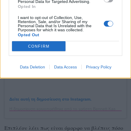
Personal Data for Targeted Advertising.
Bennett.
Opted In
I want to opt-out of Collection, Use,
Retention, Sale, and/or Sharing of my
Personal Data that Is Unrelated with the
Purposes for which it was collected.
Opted Out
CONFIRM
Data Deletion
Data Access
Privacy Policy
Δείτε αυτή τη δημοσίευση στο Instagram.
Η δημοσίευση κοινοποιήθηκε από το χρήστη Bennett Kaspar-Williams (@bennettonpurpose)
Επιπλέον λέει πως είναι όμορφο να βλέπεις πόσο