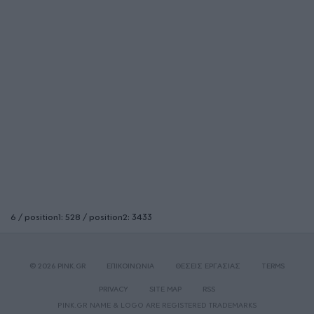
6 / position1: 528 / position2: 3433
© 2026 PINK.GR
ΕΠΙΚΟΙΝΩΝΙΑ
ΘΕΣΕΙΣ ΕΡΓΑΣΙΑΣ
TERMS
PRIVACY
SITE MAP
RSS
PINK.GR NAME & LOGO ARE REGISTERED TRADEMARKS