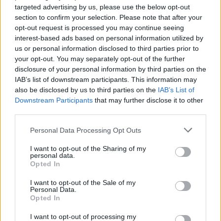
Τίποτα σχετικά με το να είμαι έγκυος δεν μου
targeted advertising by us, please use the below opt-out
φαινόταν "θηλυκό" – στην πραγματικότητα, νομίζω
section to confirm your selection. Please note that after your
opt-out request is processed you may continue seeing
ότι το να κυοφορείς ένα παιδί, απομονωμένος
interest-based ads based on personal information utilized by
λόγω της πανδημίας και να πηγαίνεις σε όλα τα
us or personal information disclosed to third parties prior to
your opt-out. You may separately opt-out of the further
νοσοκομεία και τα ραντεβού μόνος ήταν το πιο
disclosure of your personal information by third parties on the
σκληρό, πιο γενναίο πράγμα που έχω κάνει ποτέ.
IAB’s list of downstream participants. This information may
Τίποτα δεν με κάνει να νιώθω πιο δυνατός από το
also be disclosed by us to third parties on the
IAB’s List of
Downstream Participants
that may further disclose it to other
να μπορώ να πω ότι είμαι ένας μπαμπάς που
third parties.
δημιούργησα το δικό μου παιδί».
Personal Data Processing Opt Outs
Σήμερα λέει πως το καλύτερο πράγμα στο να
I want to opt-out of the Sharing of my
personal data.
είναι μπαμπάς είναι να βλέπει τον Hudson να
Opted In
μοιράζεται τις νέες του ανακαλύψεις. «Όταν
I want to opt-out of the Sale of my
ανακαλύπτει ότι μπορεί να κάνει κάτι καινούργιο,
Personal Data.
Opted In
και τρέχει κοντά μου φωνάζοντας "Μπαμπά!"-
I want to opt-out of processing my
αυτή είναι η καλύτερη στιγμή μου», σημειώνει ο