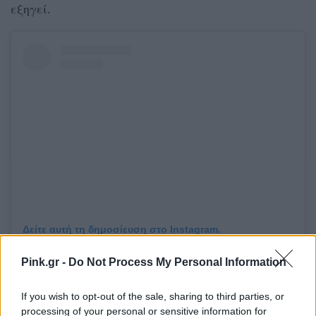
εξηγεί.
Δείτε αυτή τη δημοσίευση στο Instagram.
Η δημοσίευση κοινοποιήθηκε από το χρήστη Bennett Kaspar-Williams (@bennettonpurpose)
Pink.gr -
Do Not Process My Personal Information
Και συνεχίζει: «Αυτό που προκαλούσε δυσφορία.
If you wish to opt-out of the sale, sharing to third parties, or
processing of your personal or sensitive information for