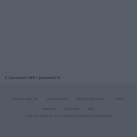
2 / position1: 459 / position2: 0
© 2026 PINK.GR
ΕΠΙΚΟΙΝΩΝΙΑ
ΘΕΣΕΙΣ ΕΡΓΑΣΙΑΣ
TERMS
PRIVACY
SITE MAP
RSS
PINK.GR NAME & LOGO ARE REGISTERED TRADEMARKS