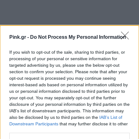
Pink.gr -
Do Not Process My Personal Information
If you wish to opt-out of the sale, sharing to third parties, or
processing of your personal or sensitive information for
Ακολουθήστε το Pink.gr στο
Google News
και
targeted advertising by us, please use the below opt-out
μάθετε πρώτοι
τα πιο hot νέα
.
section to confirm your selection. Please note that after your
opt-out request is processed you may continue seeing
Ακολουθήστε το Pink.gr και στο
Instagram
interest-based ads based on personal information utilized by
us or personal information disclosed to third parties prior to
your opt-out. You may separately opt-out of the further
disclosure of your personal information by third parties on the
IAB’s list of downstream participants. This information may
also be disclosed by us to third parties on the
IAB’s List of
Downstream Participants
that may further disclose it to other
ΔΙΑΦΗΜΙΣΗ
third parties.