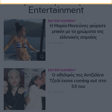
Περισσότερα Θέματα
Entertainment
ENTERTAINMENT
Η Μαρία Μενούνος φόρεσε 
μπικίνι με τα χρώματα της 
ελληνικής σημαίας
ΑΥΓ 07, 2026
ENTERTAINMENT
Ο αδελφός της Αντζελίνα 
Τζολί έκανε coming out στα 
53 του
ΑΥΓ 07, 2026