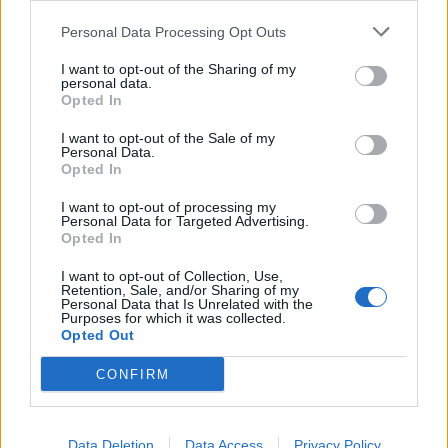
Personal Data Processing Opt Outs
I want to opt-out of the Sharing of my
personal data.
Opted In
I want to opt-out of the Sale of my
Personal Data.
Opted In
I want to opt-out of processing my
Personal Data for Targeted Advertising.
Ακολουθήστε το Pink.gr στο
Google News
και
Opted In
μάθετε πρώτοι
τα πιο hot νέα
.
I want to opt-out of Collection, Use,
Retention, Sale, and/or Sharing of my
Ακολουθήστε το Pink.gr και στο
Instagram
Personal Data that Is Unrelated with the
Purposes for which it was collected.
Opted Out
CONFIRM
ΔΙΑΦΗΜΙΣΗ
Data Deletion
Data Access
Privacy Policy