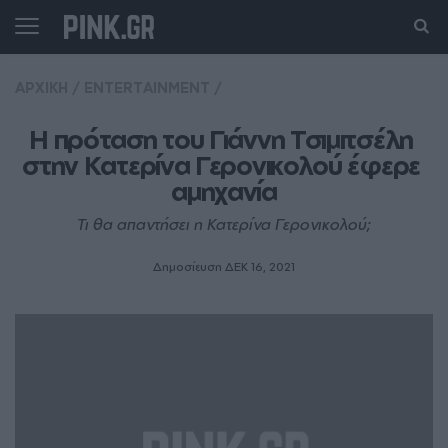
ΑΡΧΙΚΗ
/
ENTERTAINMENT
/
Η πρόταση του Γιάννη Τσιμιτσέλη 
στην Κατερίνα Γερονικολού έφερε 
αμηχανία
Τι θα απαντήσει η Κατερίνα Γερονικολού;
Δημοσίευση ΔΕΚ 16, 2021