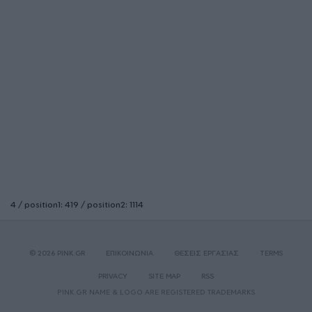
4 / position1: 419 / position2: 1114
© 2026 PINK.GR
ΕΠΙΚΟΙΝΩΝΙΑ
ΘΕΣΕΙΣ ΕΡΓΑΣΙΑΣ
TERMS
PRIVACY
SITE MAP
RSS
PINK.GR NAME & LOGO ARE REGISTERED TRADEMARKS