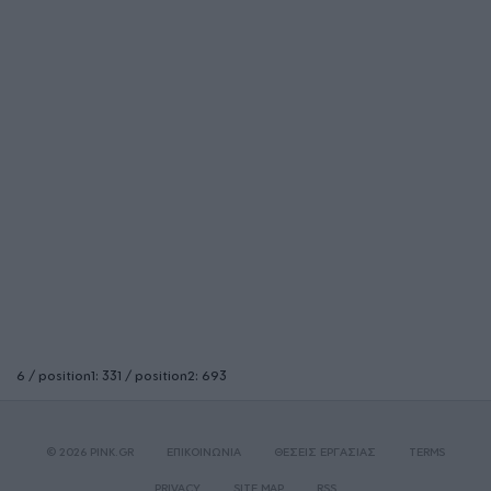
6 / position1: 331 / position2: 693
© 2026 PINK.GR
ΕΠΙΚΟΙΝΩΝΙΑ
ΘΕΣΕΙΣ ΕΡΓΑΣΙΑΣ
TERMS
PRIVACY
SITE MAP
RSS