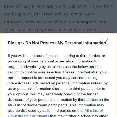
ήταν εξ' αρχής σίγουρη για τη λήξη του γάμου τους
και θεωρούσε ότι είναι κάτι οριστικό. «Δεν
υπάρχει λόγος να συνεχίζουν να διατηρούν τον
τίτλο των παντρεμένων. Δεν τους ωφελεί σε
κάτι», αναφέρει ο νομικός σύμβουλος.
Pink.gr -
Do Not Process My Personal Information
[ΠΗΓΗ]
If you wish to opt-out of the sale, sharing to third parties, or
processing of your personal or sensitive information for
targeted advertising by us, please use the below opt-out
ΔΙΑΦΗΜΙΣΗ
section to confirm your selection. Please note that after your
opt-out request is processed you may continue seeing
interest-based ads based on personal information utilized by
us or personal information disclosed to third parties prior to
your opt-out. You may separately opt-out of the further
disclosure of your personal information by third parties on the
IAB’s list of downstream participants. This information may
also be disclosed by us to third parties on the
IAB’s List of
Downstream Participants
that may further disclose it to other