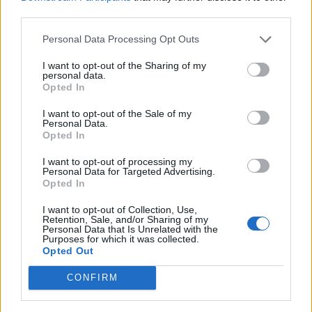
third parties.
Personal Data Processing Opt Outs
I want to opt-out of the Sharing of my
personal data.
Opted In
I want to opt-out of the Sale of my
Personal Data.
Opted In
I want to opt-out of processing my
Personal Data for Targeted Advertising.
Opted In
Ακολουθήστε το Pink.gr στο
Google News
και
I want to opt-out of Collection, Use,
μάθετε πρώτοι
τα πιο hot νέα
.
Retention, Sale, and/or Sharing of my
Personal Data that Is Unrelated with the
Purposes for which it was collected.
Ακολουθήστε το Pink.gr και στο
Instagram
Opted Out
CONFIRM