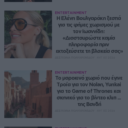
ENTERTAINMENT
Η Ελένη Βουλγαράκη ξεσπά 
για τις φήμες χωρισμού με 
τον Ιωαννίδη: 
«Διασταυρώστε καμία 
πληροφορία πριν 
εκτοξεύσετε τη βλακεία σας»
ΔΈΣΠΟΙΝΑ ΠΟΛΥΧΡΟΝΊΔΟΥ
ΑΥΓ 07, 2026
ENTERTAINMENT
Το μαροκινό χωριό που έγινε 
Τροία για τον Nolan, Yunkai 
για το Game of Thrones και 
σκηνικό για το βίντεο κλιπ ... 
της Βανδή
ΔΈΣΠΟΙΝΑ ΠΟΛΥΧΡΟΝΊΔΟΥ
ΑΥΓ 07, 2026