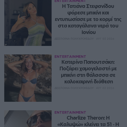
ENTERTAINMENT
Η Τατιάνα Στεφανίδου 
φόρεσε μπικίνι και 
εντυπωσίασε με το κορμί της 
στα καταγάλανα νερά του 
Ιονίου
ΔΈΣΠΟΙΝΑ ΠΟΛΥΧΡΟΝΊΔΟΥ
ΑΥΓ 07, 2026
ENTERTAINMENT
Κατερίνα Παπουτσάκη: 
Ποζάρει χαμογελαστή με 
μπικίνι στη θάλασσα σε 
καλοκαιρινή διάθεση
ΔΈΣΠΟΙΝΑ ΠΟΛΥΧΡΟΝΊΔΟΥ
ΑΥΓ 07, 2026
ENTERTAINMENT
Charlize Theron: Η 
«Καλυψώ» κλείνει τα 51 ‑ H 