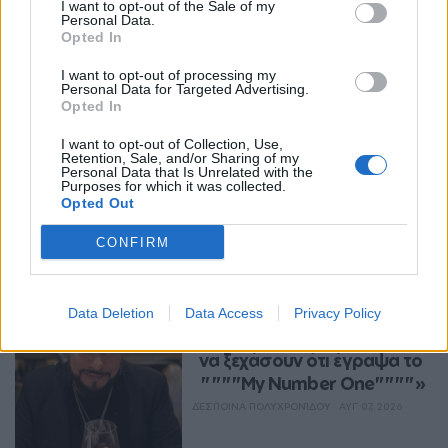
I want to opt-out of the Sale of my
Personal Data.
Opted In
I want to opt-out of processing my
Personal Data for Targeted Advertising.
Opted In
I want to opt-out of Collection, Use,
Retention, Sale, and/or Sharing of my
Personal Data that Is Unrelated with the
Purposes for which it was collected.
Περισσότερα Θέματα
Opted Out
Entertainment
CONFIRM
ENTERTAINMENT
Χρήστος Δάντης: 
Data Deletion
Data Access
Privacy Policy
«Συνάδελφοι προσπαθούν 
να ξεχάσουν ότι έγραψα το 
""""My Number One""""»
ΔΈΣΠΟΙΝΑ ΠΟΛΥΧΡΟΝΊΔΟΥ
ΑΥΓ 07, 2026