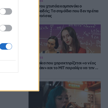
WELLNESS
Πότε σου χτυπάει καμπανάκι ο
θυρεοειδής; Τα σημάδια που δεν πρέπει
να αγνοήσεις
WELLNESS
Η γυναίκα που χαρακτηρίζεται «ο νέος
Αϊνστάιν» και το MIT παραλίγο να την ...
χάσει