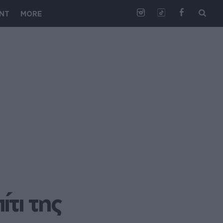
NT
MORE
τι της 