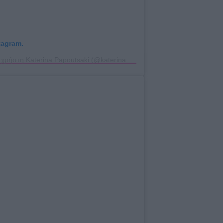
tagram.
Η δημοσίευση κοινοποιήθηκε από το χρήστη Katerina Papoutsaki (@katerina_papoutsaki)