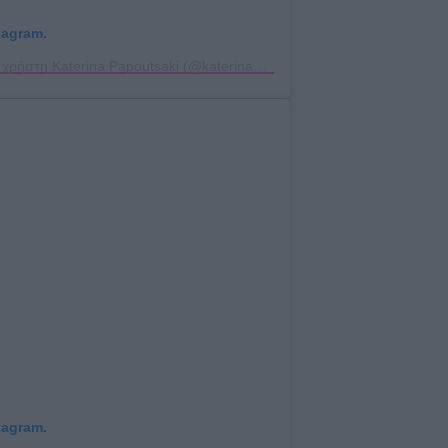
tagram.
Η δημοσίευση κοινοποιήθηκε από το χρήστη Katerina Papoutsaki (@katerina_papoutsaki)
tagram.