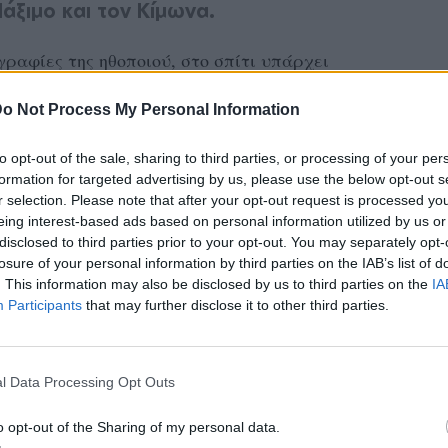
Μάξιμο και τον Κίμωνα.
γραφίες της ηθοποιού, στο σπίτι υπάρχει
λλά και το άπλετο φως, ενώ υπάρχουν πολλά
o Not Process My Personal Information
to opt-out of the sale, sharing to third parties, or processing of your per
είναι και λάτρης του instagram, μάς έδειξε
formation for targeted advertising by us, please use the below opt-out s
ακάτω θα δεις και μερικές γωνιές του
r selection. Please note that after your opt-out request is processed y
eing interest-based ads based on personal information utilized by us or
disclosed to third parties prior to your opt-out. You may separately opt-
losure of your personal information by third parties on the IAB’s list of
. This information may also be disclosed by us to third parties on the
IA
Participants
that may further disclose it to other third parties.
l Data Processing Opt Outs
o opt-out of the Sharing of my personal data.