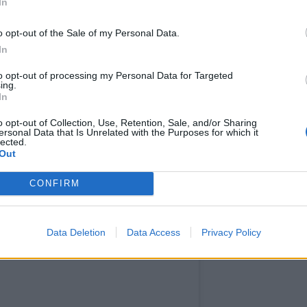
In
o opt-out of the Sale of my Personal Data.
In
to opt-out of processing my Personal Data for Targeted
ing.
In
tagram.
Η δημοσίευση κοινοποιήθηκε από το χρήστη Katerina Papoutsaki (@katerina_papoutsaki)
o opt-out of Collection, Use, Retention, Sale, and/or Sharing
ersonal Data that Is Unrelated with the Purposes for which it
lected.
Out
CONFIRM
Data Deletion
Data Access
Privacy Policy