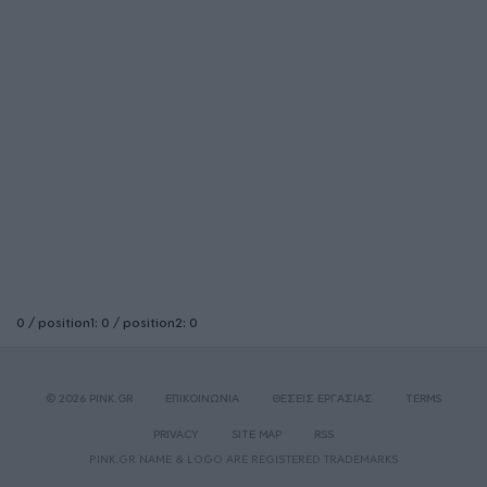
0 / position1: 0 / position2: 0
© 2026 PINK.GR
ΕΠΙΚΟΙΝΩΝΙΑ
ΘΕΣΕΙΣ ΕΡΓΑΣΙΑΣ
TERMS
PRIVACY
SITE MAP
RSS
PINK.GR NAME & LOGO ARE REGISTERED TRADEMARKS