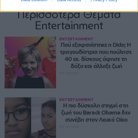
Περισσότερα Θέματα
Entertainment
ENTERTAINMENT
Πού εξαφανίστηκε η Dido; Η 
τραγουδίστρια που πούλησε 
40 εκ. δίσκους άφησε τη 
δόξα και άλλαξε ζωή
ΑΥΓ 07, 2026
ENTERTAINMENT
Η πιο δύσκολη στιγμή στη 
ζωή του Barack Obama δεν 
συνέβη στον Λευκό Οίκο
ΑΥΓ 07, 2026