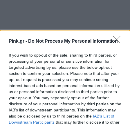
Pink.gr -
Do Not Process My Personal Information
If you wish to opt-out of the sale, sharing to third parties, or
processing of your personal or sensitive information for
targeted advertising by us, please use the below opt-out
Ακολουθήστε το Pink.gr στο
Google News
και
section to confirm your selection. Please note that after your
μάθετε πρώτοι
τα πιο hot νέα
.
opt-out request is processed you may continue seeing
interest-based ads based on personal information utilized by
Ακολουθήστε το Pink.gr και στο
Instagram
us or personal information disclosed to third parties prior to
your opt-out. You may separately opt-out of the further
disclosure of your personal information by third parties on the
IAB’s list of downstream participants. This information may
also be disclosed by us to third parties on the
IAB’s List of
Downstream Participants
that may further disclose it to other
third parties.