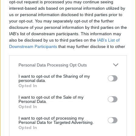
opt-out request is processed you may continue seeing
κυκλοθυμία σας!
interest-based ads based on personal information utilized by
us or personal information disclosed to third parties prior to
your opt-out. You may separately opt-out of the further
ΣΚΟΡΠΙΟΣ
disclosure of your personal information by third parties on the
IAB’s list of downstream participants. This information may
also be disclosed by us to third parties on the
IAB’s List of
Τα ένστικτά σας θα λειτουργούν
Downstream Participants
that may further disclose it to other
ασυνήθιστα καλά!
third parties.
Personal Data Processing Opt Outs
ΤΟΞΟΤΗΣ
I want to opt-out of the Sharing of my
personal data.
Opted In
Η πρωτοβουλία και η αφοσίωση θα
σας βοηθήσουν να τα
I want to opt-out of the Sale of my
Personal Data.
χρησιμοποιήσετε για καλό.
Opted In
I want to opt-out of processing my
Personal Data for Targeted Advertising.
ΑΙΓΟΚΕΡΩΣ
Opted In