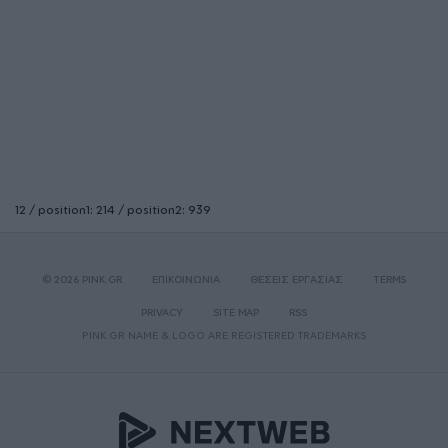
12 / position1: 214 / position2: 939
© 2026 PINK.GR
ΕΠΙΚΟΙΝΩΝΙΑ
ΘΕΣΕΙΣ ΕΡΓΑΣΙΑΣ
TERMS
PRIVACY
SITE MAP
RSS
PINK.GR NAME & LOGO ARE REGISTERED TRADEMARKS