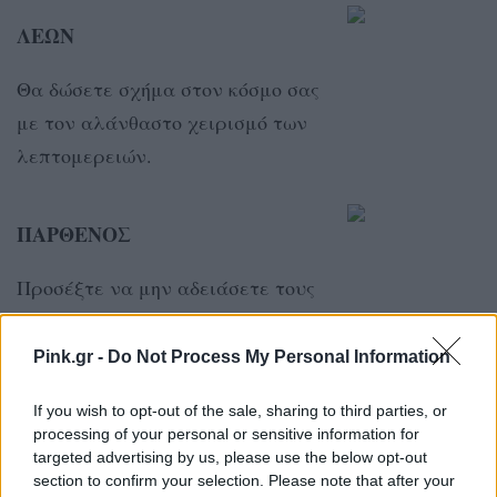
ΛΕΩΝ
Θα δώσετε σχήμα στον κόσμο σας
με τον αλάνθαστο χειρισμό των
λεπτομερειών.
ΠΑΡΘΕΝΟΣ
Προσέξτε να μην αδειάσετε τους
λογαριασμούς σας.
Pink.gr -
Do Not Process My Personal Information
ΖΥΓΟΣ
If you wish to opt-out of the sale, sharing to third parties, or
processing of your personal or sensitive information for
Βρείτε τρόπους να μειώσετε κατά
targeted advertising by us, please use the below opt-out
section to confirm your selection. Please note that after your
το δυνατόν το χάος και την