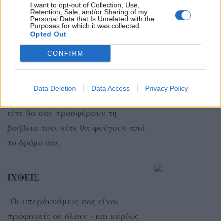
I want to opt-out of Collection, Use,
Ακτινοβολείτε αυτοπεποίθηση και
Retention, Sale, and/or Sharing of my
Personal Data that Is Unrelated with the
γοητεία τώρα που έχετε
Purposes for which it was collected.
Opted Out
χαλαρώσει!
CONFIRM
ΥΔΡΟΧΟΟΣ
Data Deletion
Data Access
Privacy Policy
Οι άλλοι θα σας θαυμάζουν και
είτε θα σας προσφέρουν τη
βοήθεια τους είτε θα φεύγουν από
το δρόμο σας.
ΙΧΘΕΙΣ
Οι υπερδυνάμεις σας είναι
προφανείς σε όλους - και κυρίως