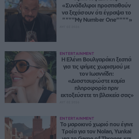
«Συνάδελφοι προσπαθούν 
να ξεχάσουν ότι έγραψα το 
""""My Number One""""»
ΑΥΓ 07, 2026
ENTERTAINMENT
Η Ελένη Βουλγαράκη ξεσπά 
για τις φήμες χωρισμού με 
τον Ιωαννίδη: 
«Διασταυρώστε καμία 
πληροφορία πριν 
εκτοξεύσετε τη βλακεία σας»
ΑΥΓ 07, 2026
ENTERTAINMENT
Το μαροκινό χωριό που έγινε 
Τροία για τον Nolan, Yunkai 
για το Game of Thrones και 