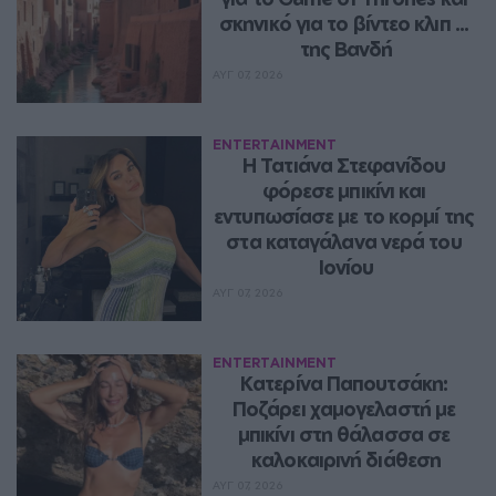
σκηνικό για το βίντεο κλιπ ... 
της Βανδή
ΑΥΓ 07, 2026
ENTERTAINMENT
Η Τατιάνα Στεφανίδου 
φόρεσε μπικίνι και 
εντυπωσίασε με το κορμί της 
στα καταγάλανα νερά του 
Ιονίου
ΑΥΓ 07, 2026
ENTERTAINMENT
Κατερίνα Παπουτσάκη: 
Ποζάρει χαμογελαστή με 
μπικίνι στη θάλασσα σε 
καλοκαιρινή διάθεση
ΑΥΓ 07, 2026