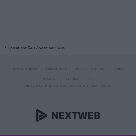
3 / position1: 340 / position2: 1405
© 2026 PINK.GR
ΕΠΙΚΟΙΝΩΝΙΑ
ΘΕΣΕΙΣ ΕΡΓΑΣΙΑΣ
TERMS
PRIVACY
SITE MAP
RSS
PINK.GR NAME & LOGO ARE REGISTERED TRADEMARKS