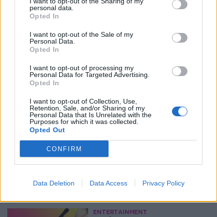
I want to opt-out of the Sharing of my
personal data.
Opted In
I want to opt-out of the Sale of my
Personal Data.
Opted In
I want to opt-out of processing my
Personal Data for Targeted Advertising.
Opted In
I want to opt-out of Collection, Use,
Retention, Sale, and/or Sharing of my
Personal Data that Is Unrelated with the
Purposes for which it was collected.
Opted Out
CONFIRM
Περισσότερα Θέματα
Entertainment
Data Deletion
Data Access
Privacy Policy
ENTERTAINMENT