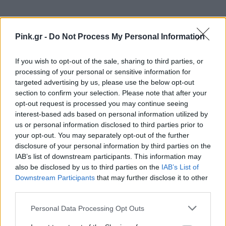
Pink.gr -
Do Not Process My Personal Information
Ακολουθήστε το Pink.gr στο
Google News
και
If you wish to opt-out of the sale, sharing to third parties, or
μάθετε πρώτοι
τα πιο hot νέα
.
processing of your personal or sensitive information for
targeted advertising by us, please use the below opt-out
Ακολουθήστε το Pink.gr και στο
Instagram
section to confirm your selection. Please note that after your
opt-out request is processed you may continue seeing
interest-based ads based on personal information utilized by
us or personal information disclosed to third parties prior to
your opt-out. You may separately opt-out of the further
disclosure of your personal information by third parties on the
IAB’s list of downstream participants. This information may
ΔΙΑΦΗΜΙΣΗ
also be disclosed by us to third parties on the
IAB’s List of
Downstream Participants
that may further disclose it to other
third parties.
Personal Data Processing Opt Outs