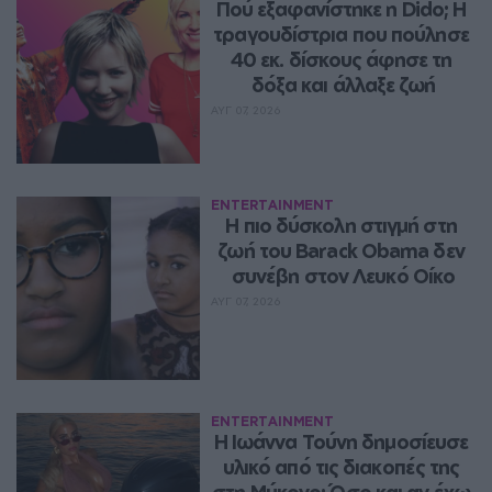
Πού εξαφανίστηκε η Dido; Η 
τραγουδίστρια που πούλησε 
40 εκ. δίσκους άφησε τη 
δόξα και άλλαξε ζωή
ΑΥΓ 07, 2026
ENTERTAINMENT
Η πιο δύσκολη στιγμή στη 
ζωή του Barack Obama δεν 
συνέβη στον Λευκό Οίκο
ΑΥΓ 07, 2026
ENTERTAINMENT
Η Ιωάννα Τούνη δημοσίευσε 
υλικό από τις διακοπές της 
στη Μύκονο: Όσο και αν έχω 