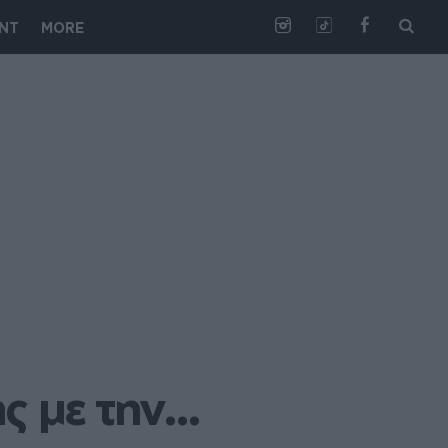
NT
MORE
ς με την… 