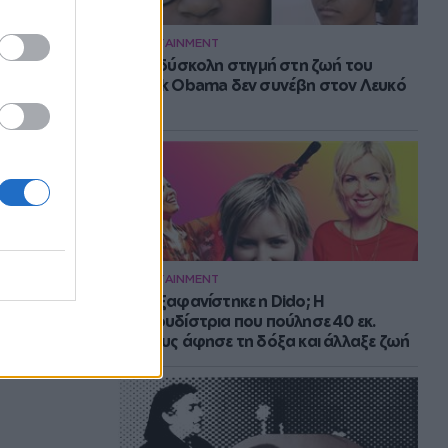
ENTERTAINMENT
Η πιο δύσκολη στιγμή στη ζωή του
Barack Obama δεν συνέβη στον Λευκό
Οίκο
ENTERTAINMENT
Πού εξαφανίστηκε η Dido; Η
τραγουδίστρια που πούλησε 40 εκ.
δίσκους άφησε τη δόξα και άλλαξε ζωή