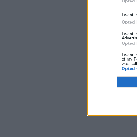
Opted 
I want t
Opted 
I want 
Advertis
Opted 
I want t
of my P
was col
Opted 