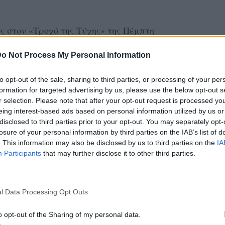
ς στον «Τροχό της Τύχης» της Πέμπτη
τον παρουσιαστή με την απάντηση που
o Not Process My Personal Information
ι όμως όχι για εκείνον!
to opt-out of the sale, sharing to third parties, or processing of your per
 ο Πέτρος Πολυχρονίδης είπε έκπληκτος:
formation for targeted advertising by us, please use the below opt-out s
υτό; Αλήθεια; Δεν χωράει χριστιανέ μου.
r selection. Please note that after your opt-out request is processed y
eing interest-based ads based on personal information utilized by us or
disclosed to third parties prior to your opt-out. You may separately opt-
losure of your personal information by third parties on the IAB’s list of
κτημένη ταχύτητα» απάντησε ο παίκτης αλλά
. This information may also be disclosed by us to third parties on the
IA
Participants
that may further disclose it to other third parties.
l Data Processing Opt Outs
o opt-out of the Sharing of my personal data.