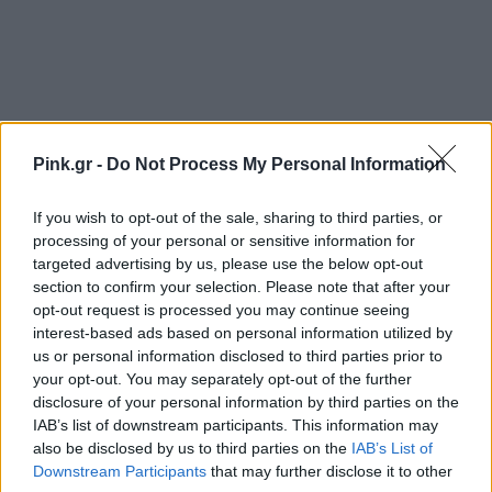
Pink.gr -
Do Not Process My Personal Information
If you wish to opt-out of the sale, sharing to third parties, or
processing of your personal or sensitive information for
targeted advertising by us, please use the below opt-out
Ακολουθήστε το Pink.gr στο
Google News
και
section to confirm your selection. Please note that after your
μάθετε πρώτοι
τα πιο hot νέα
.
opt-out request is processed you may continue seeing
interest-based ads based on personal information utilized by
us or personal information disclosed to third parties prior to
Ακολουθήστε το Pink.gr και στο
Instagram
your opt-out. You may separately opt-out of the further
disclosure of your personal information by third parties on the
IAB’s list of downstream participants. This information may
also be disclosed by us to third parties on the
IAB’s List of
Downstream Participants
that may further disclose it to other