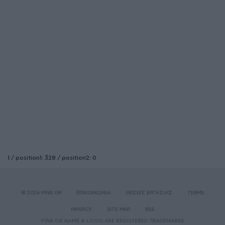
1 / position1: 328 / position2: 0
© 2026 PINK.GR
ΕΠΙΚΟΙΝΩΝΙΑ
ΘΕΣΕΙΣ ΕΡΓΑΣΙΑΣ
TERMS
PRIVACY
SITE MAP
RSS
PINK.GR NAME & LOGO ARE REGISTERED TRADEMARKS