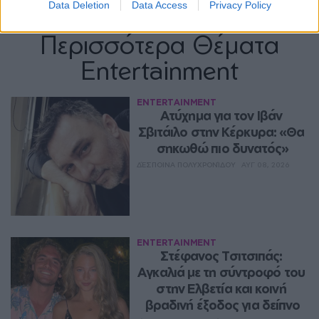
Data Deletion
Data Access
Privacy Policy
Περισσότερα Θέματα
Entertainment
ENTERTAINMENT
Ατύχημα για τον Ιβάν 
Σβιτάιλο στην Κέρκυρα: «Θα 
σηκωθώ πιο δυνατός»
ΔΈΣΠΟΙΝΑ ΠΟΛΥΧΡΟΝΊΔΟΥ
ΑΥΓ 08, 2026
ENTERTAINMENT
Στέφανος Τσιτσιπάς: 
Αγκαλιά με τη σύντροφό του 
στην Ελβετία και κοινή 
βραδινή έξοδος για δείπνο