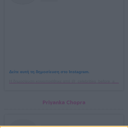
Δείτε αυτή τη δημοσίευση στο Instagram.
Η δημοσίευση κοινοποιήθηκε από @_celebrities_before_after_
Priyanka Chopra