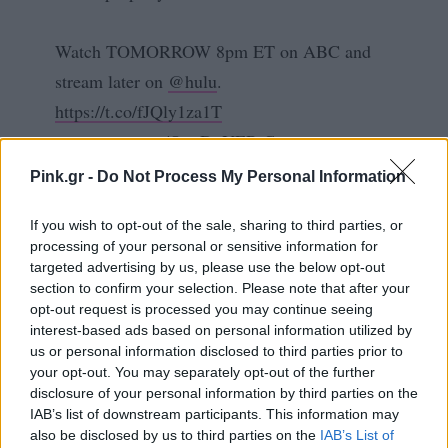
Watch TOMORROW 8pm ET on ABC and
stream later on
@hulu
.
https://t.co/fJQly1za1T
pic.twitter.com/OnpDuYERiC
Pink.gr -
Do Not Process My Personal Information
— ABC News (@ABC)
December 1, 2021
If you wish to opt-out of the sale, sharing to third parties, or
Αναφορικά με το πώς έγιναν όλα, ο Άλεκ
processing of your personal or sensitive information for
Μπάλντουιν αρνείται πως τράβηξε την σκανδάλη.
targeted advertising by us, please use the below opt-out
section to confirm your selection. Please note that after your
«Η σκανδάλη δεν τραβήχτηκε, δεν το έκανα. Δεν
opt-out request is processed you may continue seeing
θα στόχευα ποτέ κάποιον με όπλο και να
interest-based ads based on personal information utilized by
us or personal information disclosed to third parties prior to
τραβούσα την σκανδάλη, ποτέ», λέει σε άλλο
your opt-out. You may separately opt-out of the further
σημείο.
disclosure of your personal information by third parties on the
IAB’s list of downstream participants. This information may
Ακόμη δεν είναι γνωστό γιατί το όπλο είχε
also be disclosed by us to third parties on the
IAB’s List of