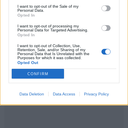
Ακολουθήστε το Pink.gr στο
Google News
και
I want to opt-out of the Sale of my
μάθετε πρώτοι
τα πιο hot νέα
.
Personal Data.
Opted In
Ακολουθήστε το Pink.gr και στο
Instagram
I want to opt-out of processing my
Personal Data for Targeted Advertising.
Opted In
I want to opt-out of Collection, Use,
Retention, Sale, and/or Sharing of my
Personal Data that Is Unrelated with the
Purposes for which it was collected.
Opted Out
ΔΙΑΦΗΜΙΣΗ
CONFIRM
Data Deletion
Data Access
Privacy Policy