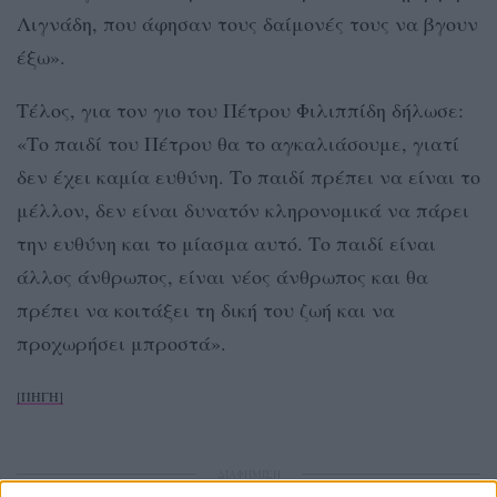
Λιγνάδη, που άφησαν τους δαίμονές τους να βγουν
έξω».
Τέλος, για τον γιο του Πέτρου Φιλιππίδη δήλωσε:
«Το παιδί του Πέτρου θα το αγκαλιάσουμε, γιατί
δεν έχει καμία ευθύνη. Το παιδί πρέπει να είναι το
μέλλον, δεν είναι δυνατόν κληρονομικά να πάρει
την ευθύνη και το μίασμα αυτό. Το παιδί είναι
άλλος άνθρωπος, είναι νέος άνθρωπος και θα
πρέπει να κοιτάξει τη δική του ζωή και να
προχωρήσει μπροστά».
[ΠΗΓΗ]
ΔΙΑΦΗΜΙΣΗ