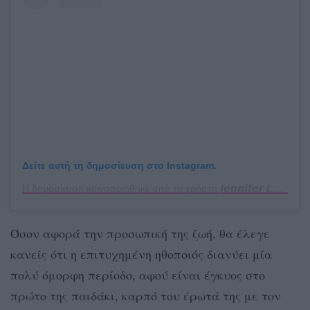
Δείτε αυτή τη δημοσίευση στο Instagram.
Η δημοσίευση κοινοποιήθηκε από το χρήστη 𝙅𝙚𝙣𝙣𝙞𝙛𝙚𝙧 𝙇𝙖𝙬𝙧𝙚𝙣𝙘𝙚 𝙈é𝙭𝙞𝙘𝙤. (@jlaw.mx)
Όσον αφορά την προσωπική της ζωή, θα έλεγε
κανείς ότι η επιτυχημένη ηθοποιός διανύει μία
πολύ όμορφη περίοδο, αφού είναι έγκυος στο
πρώτο της παιδάκι, καρπό του έρωτά της με τον