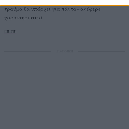
Κάποιος στη Γαλλία τις δημοσίευσε. Το ψυχικό μου
τραύμα θα υπάρχει για πάντα» ανέφερε
χαρακτηριστικά.
[ΠΗΓΗ]
ΔΙΑΦΗΜΙΣΗ