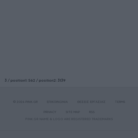
3 / position1: 562 / position2: 3139
© 2026 PINK.GR
ΕΠΙΚΟΙΝΩΝΙΑ
ΘΕΣΕΙΣ ΕΡΓΑΣΙΑΣ
TERMS
PRIVACY
SITE MAP
RSS
PINK.GR NAME & LOGO ARE REGISTERED TRADEMARKS