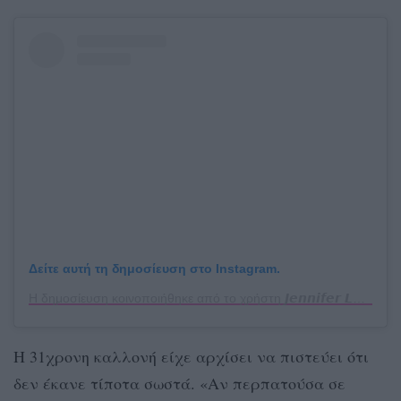
Δείτε αυτή τη δημοσίευση στο Instagram.
Η δημοσίευση κοινοποιήθηκε από το χρήστη 𝙅𝙚𝙣𝙣𝙞𝙛𝙚𝙧 𝙇𝙖𝙬𝙧𝙚𝙣𝙘𝙚 𝙈é𝙭𝙞𝙘𝙤. (@jlaw.mx)
Η 31χρονη καλλονή είχε αρχίσει να πιστεύει ότι
δεν έκανε τίποτα σωστά. «Αν περπατούσα σε