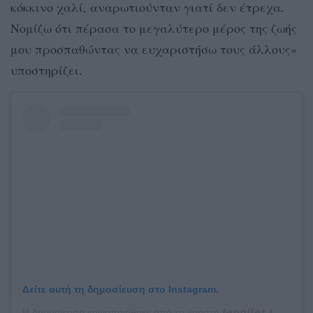
κόκκινο χαλί, αναρωτιούνταν γιατί δεν έτρεχα.
Νομίζω ότι πέρασα το μεγαλύτερο μέρος της ζωής
μου προσπαθώντας να ευχαριστήσω τους άλλους»
υποστηρίζει.
Δείτε αυτή τη δημοσίευση στο Instagram.
Η δημοσίευση κοινοποιήθηκε από το χρήστη 𝙅𝙚𝙣𝙣𝙞𝙛𝙚𝙧 𝙇𝙖𝙬𝙧𝙚𝙣𝙘𝙚 𝙈é𝙭𝙞𝙘𝙤. (@jlaw.mx)