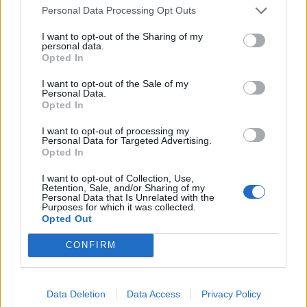
Personal Data Processing Opt Outs
I want to opt-out of the Sharing of my
personal data.
Opted In
I want to opt-out of the Sale of my
Personal Data.
Opted In
Δείτε αυτή τη δημοσίευση στο Instagram.
I want to opt-out of processing my
Η δημοσίευση κοινοποιήθηκε από το χρήστη 𝙅𝙚𝙣𝙣𝙞𝙛𝙚𝙧 𝙇𝙖𝙬𝙧𝙚𝙣𝙘𝙚 𝙈é𝙭𝙞𝙘𝙤. (@jlaw.mx)
Personal Data for Targeted Advertising.
Opted In
I want to opt-out of Collection, Use,
Η Τζένιφερ Λόρενς γνωρίζει πολύ καλά τι
Retention, Sale, and/or Sharing of my
Personal Data that Is Unrelated with the
συμβαίνει όταν κάποιος παραβιάζει την
Purposes for which it was collected.
Opted Out
προσωπική μας ζωή χωρίς να σέβεται τίποτα. Το
2014, διέρρευσαν γυμνές φωτογραφίες της στο
CONFIRM
διαδίκτυο. «Οποιοσδήποτε μπορούσε να δει το
γυμνό μου σώμα χωρίς τη συγκατάθεσή μου.
Data Deletion
Data Access
Privacy Policy