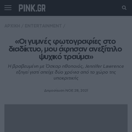
ΑΡΧΙΚΗ
/
ENTERTAINMENT
/
«Οι γuμνές φωτογραφίες στο 
διαδίκτυο, μου άφησαν ανεξίτηλο 
ψυχικό τραύμα»
Η βραβευμένη με Όσκαρ ηθοποιός, Jennifer Lawrence
εξηγεί γιατί απείχε δύο χρόνια από το χώρο της
υποκριτικής
Δημοσίευση ΝΟE 28, 2021