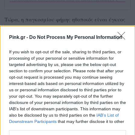
Τώρα, η παγκοσμίου φήμης ηθοποιός είναι έγκυος
και έχει αποφασίσει να κρατήσει το παιδί της όσο
πιο μακριά γίνεται από τα φώτα της δημοσιότητας.
Pink.gr -
Do Not Process My Personal Information
«Κάθε κύτταρο στο σώμα μου θέλει να
If you wish to opt-out of the sale, sharing to third parties, or
προστατεύσει την ιδιωτικότητά του για όλη του τη
processing of your personal or sensitive information for
ζωή, όσο μπορώ. Δεν θέλω κανείς να νιώσει ότι
targeted advertising by us, please use the below opt-out
section to confirm your selection. Please note that after your
μπορεί να εισβάλλει στην ύπαρξή του. Νιώθω ότι
opt-out request is processed you may continue seeing
αυτό ξεκινά με το να μην το παρουσιάζω ως μέρος
interest-based ads based on personal information utilized by
us or personal information disclosed to third parties prior to
της δουλειάς μου» δήλωσε.
your opt-out. You may separately opt-out of the further
disclosure of your personal information by third parties on the
IAB’s list of downstream participants. This information may
also be disclosed by us to third parties on the
IAB’s List of
Downstream Participants
that may further disclose it to other
third parties.