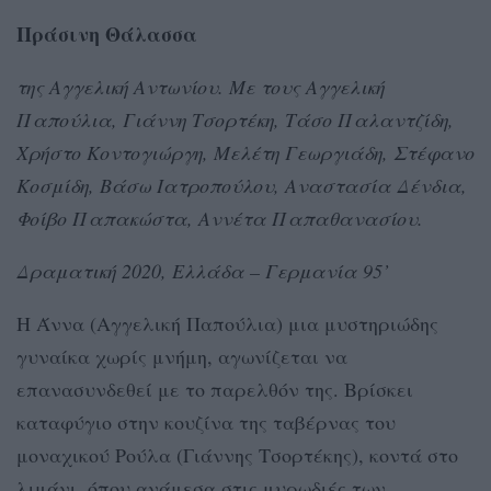
Πράσινη Θάλασσα
της Αγγελική Αντωνίου. Με τους Αγγελική
Παπούλια, Γιάννη Τσορτέκη, Τάσο Παλαντζίδη,
Χρήστο Κοντογιώργη, Μελέτη Γεωργιάδη, Στέφανο
Κοσμίδη, Βάσω Ιατροπούλου, Αναστασία Δένδια,
Φοίβο Παπακώστα, Αννέτα Παπαθανασίου.
Δραματική 2020, Ελλάδα – Γερμανία 95’
Η Άννα (Αγγελική Παπούλια) μια μυστηριώδης
γυναίκα χωρίς μνήμη, αγωνίζεται να
επανασυνδεθεί με το παρελθόν της. Βρίσκει
καταφύγιο στην κουζίνα της ταβέρνας του
μοναχικού Ρούλα (Γιάννης Τσορτέκης), κοντά στο
λιμάνι, όπου ανάμεσα στις μυρωδιές των