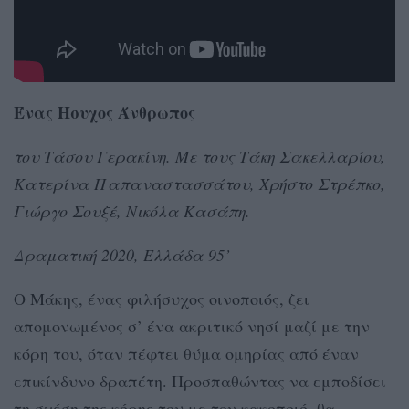
Ένας Ήσυχος Άνθρωπος
του Τάσου Γερακίνη. Με τους Τάκη Σακελλαρίου,
Κατερίνα Παπαναστασσάτου, Χρήστο Στρέπκο,
Γιώργο Σουξέ, Νικόλα Κασάπη.
Δραματική 2020, Ελλάδα 95’
O Μάκης, ένας φιλήσυχος οινοποιός, ζει
απομονωμένος σ’ ένα ακριτικό νησί μαζί με την
κόρη του, όταν πέφτει θύμα ομηρίας από έναν
επικίνδυνο δραπέτη. Προσπαθώντας να εμποδίσει
τη σχέση της κόρης του με τον κακοποιό, θα