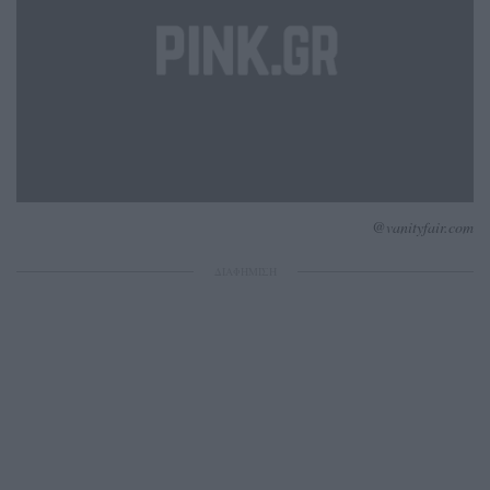
@vanityfair.com
ΔΙΑΦΗΜΙΣΗ