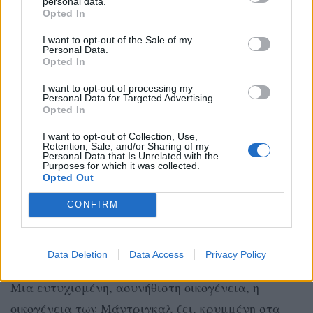
personal data.
Opted In
I want to opt-out of the Sale of my
Personal Data.
Opted In
I want to opt-out of processing my
Personal Data for Targeted Advertising.
Opted In
I want to opt-out of Collection, Use,
Retention, Sale, and/or Sharing of my
Personal Data that Is Unrelated with the
Purposes for which it was collected.
Opted Out
Ενκάντο: Ένας Κόσμος Μαγικός (Encanto)
CONFIRM
των Μπάιρον Χάουαρντ και Τζάρεντ Μπους.
Animation 2021, ΗΠΑ 99’
Data Deletion
Data Access
Privacy Policy
Μια ευτυχισμένη, ασυνήθιστη οικογένεια, η
οικογένεια των Μάντριγκαλ ζει, κρυμμένη στα