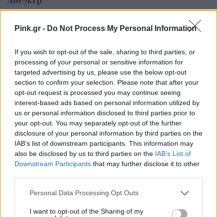
Λούγκερ
του Κώστα Χαραλάμπους. Με τους Τάσο Νούσια,
Pink.gr -
Do Not Process My Personal Information
Στεφανία Γουλιώτη, Ερρίκο Λίτση, Μαίρη
Σταυρακέλλη, Κυριακή Γάσπαρη, Νίκο Χίλιο.
If you wish to opt-out of the sale, sharing to third parties, or
processing of your personal or sensitive information for
targeted advertising by us, please use the below opt-out
Δραματική 2021, Ελλάδα 127’
section to confirm your selection. Please note that after your
opt-out request is processed you may continue seeing
Ορεινή Κρήτη, 1958. Η οικογένεια Αγγελιδάκη, μια
interest-based ads based on personal information utilized by
συνηθισμένη φτωχή εργατική οικογένεια της
us or personal information disclosed to third parties prior to
your opt-out. You may separately opt-out of the further
εποχής, προσπαθεί να ανέλθει κοινωνικά. Η
disclosure of your personal information by third parties on the
ενασχόλησή της με το εμπόριο πετρελαίου θα
IAB’s list of downstream participants. This information may
also be disclosed by us to third parties on the
IAB’s List of
αποτελέσει το εφαλτήριό της για την απόκτηση
Downstream Participants
that may further disclose it to other
τεράστιου πλούτου και υπέρμετρης κοινωνικής
third parties.
ανόδου. Ο απότομος πλουτισμός όμως θα
Personal Data Processing Opt Outs
επηρεάσει καταλυτικά τα μέλη της οικογένειας.
I want to opt-out of the Sharing of my