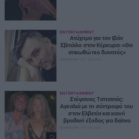
ENTERTAINMENT
Ατύχημα για τον Ιβάν 
Σβιτάιλο στην Κέρκυρα: «Θα 
σηκωθώ πιο δυνατός»
NEWSROOM
ΑΥΓ 08, 2026
ENTERTAINMENT
Στέφανος Τσιτσιπάς: 
Αγκαλιά με τη σύντροφό του 
στην Ελβετία και κοινή 
βραδινή έξοδος για δείπνο
NEWSROOM
ΑΥΓ 08, 2026