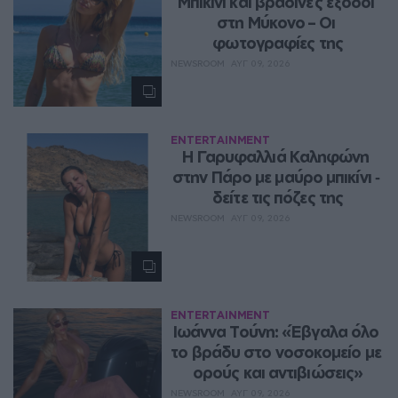
Μπικίνι και βραδινές έξοδοι 
στη Μύκονο – Οι 
φωτογραφίες της
NEWSROOM
ΑΥΓ 09, 2026
ENTERTAINMENT
Η Γαρυφαλλιά Καληφώνη 
στην Πάρο με μαύρο μπικίνι ‑ 
δείτε τις πόζες της
NEWSROOM
ΑΥΓ 09, 2026
ENTERTAINMENT
Ιωάννα Τούνη: «Έβγαλα όλο 
το βράδυ στο νοσοκομείο με 
ορούς και αντιβιώσεις»
NEWSROOM
ΑΥΓ 09, 2026