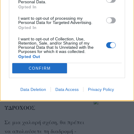
Personal Data.
σχέσεις που έχετε.
Opted In
I want to opt-out of processing my
Personal Data for Targeted Advertising.
ΑΙΓΟΚΕΡΩΣ
Opted In
I want to opt-out of Collection, Use,
Αν νιώθετε ανασφάλεια το μόνο
Retention, Sale, and/or Sharing of my
Personal Data that Is Unrelated with the
που έχετε να κάνετε είναι να
Purposes for which it was collected.
Opted Out
διώξετε όσο πιο πολλούς...
ασαφείς παράγοντες μπορείτε,
CONFIRM
από τους καίριους τομείς της ζωής
σας!
Data Deletion
Data Access
Privacy Policy
ΥΔΡΟΧΟΟΣ
Σε μια χαλαρή σχέση, θα πρέπει
να απολαύσετε τη διαδρομή -