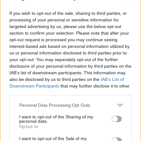
ΖΥΓΟΣ
If you wish to opt-out of the sale, sharing to third parties, or
Μια καλή σχέση μπορεί να
processing of your personal or sensitive information for
διανθιστεί με πρόσθετες
targeted advertising by us, please use the below opt-out
section to confirm your selection. Please note that after your
εκπλήξεις!
opt-out request is processed you may continue seeing
interest-based ads based on personal information utilized by
us or personal information disclosed to third parties prior to
ΣΚΟΡΠΙΟΣ
your opt-out. You may separately opt-out of the further
disclosure of your personal information by third parties on the
Μπορείτε να διασφαλίσετε ότι οι
IAB’s list of downstream participants. This information may
also be disclosed by us to third parties on the
IAB’s List of
επόμενες αλλαγές που θα κάνετε
Downstream Participants
that may further disclose it to other
θα έχουν ευτυχή έκβαση.
third parties.
Personal Data Processing Opt Outs
ΤΟΞΟΤΗΣ
I want to opt-out of the Sharing of my
personal data.
Opted In
Εκτιμήστε περισσότερο το χρόνο,
τα χρήματα, τις σημαντικές
I want to opt-out of the Sale of my