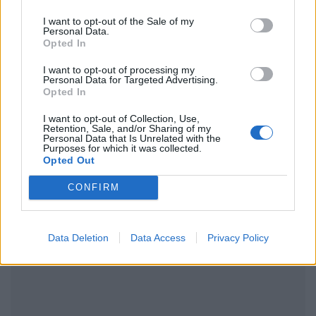
Ακολουθήστε το Pink.gr στο
Google News
και
I want to opt-out of the Sale of my
Personal Data.
μάθετε πρώτοι
τα πιο hot νέα
.
Opted In
Ακολουθήστε το Pink.gr και στο
Instagram
I want to opt-out of processing my
Personal Data for Targeted Advertising.
Opted In
I want to opt-out of Collection, Use,
Retention, Sale, and/or Sharing of my
Personal Data that Is Unrelated with the
Purposes for which it was collected.
Opted Out
ΔΙΑΦΗΜΙΣΗ
CONFIRM
Data Deletion
Data Access
Privacy Policy