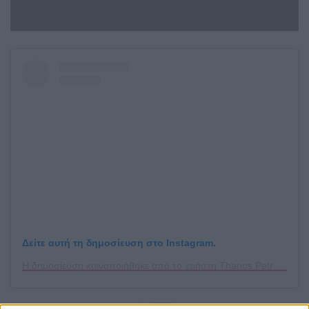
Δείτε αυτή τη δημοσίευση στο Instagram.
Η δημοσίευση κοινοποιήθηκε από το χρήστη Thanos Petrelis (@thanospetrelis)
ΔΙΑΦΗΜΙΣΗ