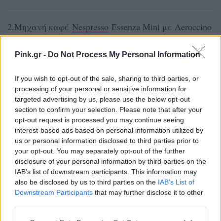
2.Μηχανή καφέ
Nespresso
Essenza Mini με Aeroccino
μόνο 119€ και δώρο 30 ευρώ για κάψουλες
Nespresso. Μην ξεχνάς ότι όλες οι
Nespresso
με
Pink.gr -
Do Not Process My Personal Information
όφελος έως 40%.
If you wish to opt-out of the sale, sharing to third parties, or
processing of your personal or sensitive information for
3.Ήρθε η ώρα να αλλάξεις την ατμόσφαιρα στο
targeted advertising by us, please use the below opt-out
σπίτι με τον κατάλληλο
αφυγραντήρα
έως -40%
section to confirm your selection. Please note that after your
opt-out request is processed you may continue seeing
interest-based ads based on personal information utilized by
4.Πλύνε τα ρούχα σου με ένα γρήγορο 7κιλο
us or personal information disclosed to third parties prior to
πλυντήριο ρούχων
Sharp
σε τιμή μόλις 249€.
your opt-out. You may separately opt-out of the further
Επιπλέον, μπορείς να βρεις όλες τις μεγάλες
disclosure of your personal information by third parties on the
IAB’s list of downstream participants. This information may
οικιακές συσκευές με όφελος έως 50%.
also be disclosed by us to third parties on the
IAB’s List of
Downstream Participants
that may further disclose it to other
5.Απογείωσε το χώρο σου με μια 75άρα
τηλεόραση
third parties.
εξοικονομώντας 500 ευρώ.