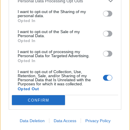
Personal Data Processing Opt Outs
Για περισσότερες προσφορές μείνε συντονισμένος
I want to opt-out of the Sharing of my
personal data.
στα
Media
Markt
.
Opted In
ΔΙΑΦΗΜΙΣΗ
I want to opt-out of the Sale of my
Personal Data.
Opted In
I want to opt-out of processing my
Personal Data for Targeted Advertising.
Opted In
I want to opt-out of Collection, Use,
Retention, Sale, and/or Sharing of my
Personal Data that Is Unrelated with the
Purposes for which it was collected.
Opted Out
CONFIRM
Data Deletion
Data Access
Privacy Policy