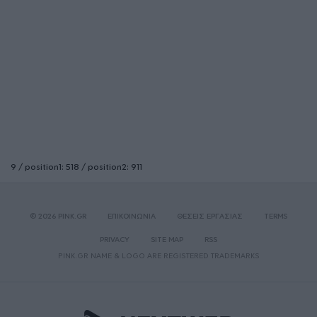
9 / position1: 518 / position2: 911
© 2026 PINK.GR
ΕΠΙΚΟΙΝΩΝΙΑ
ΘΕΣΕΙΣ ΕΡΓΑΣΙΑΣ
TERMS
PRIVACY
SITE MAP
RSS
PINK.GR NAME & LOGO ARE REGISTERED TRADEMARKS