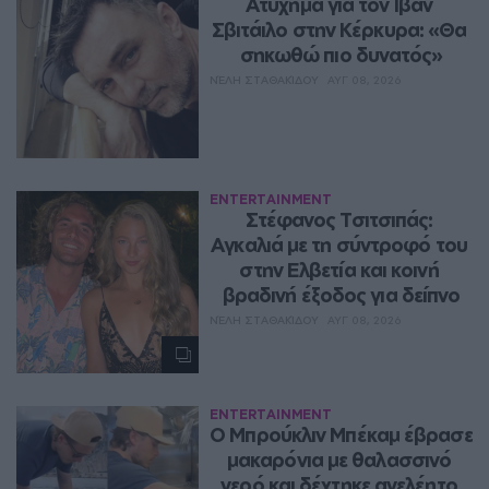
Ατύχημα για τον Ιβάν 
Σβιτάιλο στην Κέρκυρα: «Θα 
σηκωθώ πιο δυνατός»
ΝΈΛΗ ΣΤΑΘΑΚΊΔΟΥ
ΑΥΓ 08, 2026
ENTERTAINMENT
Στέφανος Τσιτσιπάς: 
Αγκαλιά με τη σύντροφό του 
στην Ελβετία και κοινή 
βραδινή έξοδος για δείπνο
ΝΈΛΗ ΣΤΑΘΑΚΊΔΟΥ
ΑΥΓ 08, 2026
ENTERTAINMENT
Ο Μπρούκλιν Μπέκαμ έβρασε 
μακαρόνια με θαλασσινό 
νερό και δέχτηκε ανελέητο 