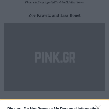
Photo via Evan Agostini/Invision/AP/East News
Zoe Kravitz and Lisa Bonet
Photo via Jordan Strauss/Invision/AP/East News & AXELLE/BAUER-GRIFFIN
Pink.gr -
Do Not Process My Personal Information