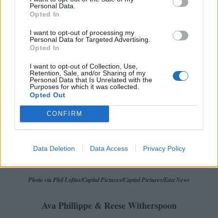
Brooklyn Beckham & David Beckham
Personal Data.
Opted In
I want to opt-out of processing my
Personal Data for Targeted Advertising.
Opted In
I want to opt-out of Collection, Use,
Retention, Sale, and/or Sharing of my
Personal Data that Is Unrelated with the
Purposes for which it was collected.
Opted Out
CONFIRM
Data Deletion
Data Access
Privacy Policy
Photo via Phil Loftus/Capital Pictures/Capital Pictures/East News
Ava Phillippe & Reese Witherspoon