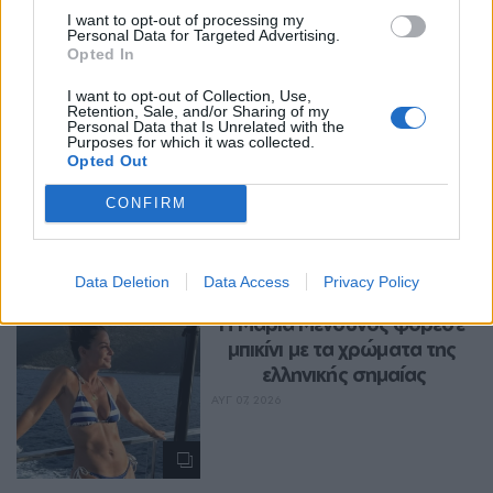
I want to opt-out of processing my
Personal Data for Targeted Advertising.
Opted In
ENTERTAINMENT
I want to opt-out of Collection, Use,
Αριελ Κωνσταντινίδη: Τώρα 
Retention, Sale, and/or Sharing of my
Personal Data that Is Unrelated with the
ασχολούνται με το δέρμα 
Purposes for which it was collected.
μου, δεν πρόκειται να 
Opted Out
κρύβομαι
CONFIRM
ΑΥΓ 07, 2026
Data Deletion
Data Access
Privacy Policy
ENTERTAINMENT
Η Μαρία Μενούνος φόρεσε 
μπικίνι με τα χρώματα της 
ελληνικής σημαίας
ΑΥΓ 07, 2026