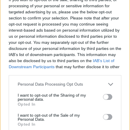
processing of your personal or sensitive information for
ΑΥΓ 07, 2026
targeted advertising by us, please use the below opt-out
section to confirm your selection. Please note that after your
opt-out request is processed you may continue seeing
interest-based ads based on personal information utilized by
us or personal information disclosed to third parties prior to
ENTERTAINMENT
your opt-out. You may separately opt-out of the further
Ιωάννα Τούνη: Αδημοσίευτη 
disclosure of your personal information by third parties on the
φωτογραφία από Ίμπιζα με 
IAB’s list of downstream participants. This information may
τον Δημήτρη Σπυριδωνίδη
also be disclosed by us to third parties on the
IAB’s List of
ΑΥΓ 07, 2026
Downstream Participants
that may further disclose it to other
third parties.
Personal Data Processing Opt Outs
I want to opt-out of the Sharing of my
ENTERTAINMENT
personal data.
Η Μαριάννα Γεωργαντή είδε 
Opted In
τον Γιώργο Φραγκούλη και 
έμεινε άφωνη: «Καλέ, τι 
I want to opt-out of the Sale of my
Personal Data.
ωραίος που είναι»
Opted In
ΑΥΓ 07, 2026