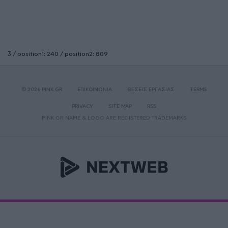
3 / position1: 240 / position2: 809
© 2026 PINK.GR
ΕΠΙΚΟΙΝΩΝΙΑ
ΘΕΣΕΙΣ ΕΡΓΑΣΙΑΣ
TERMS
PRIVACY
SITE MAP
RSS
PINK.GR NAME & LOGO ARE REGISTERED TRADEMARKS