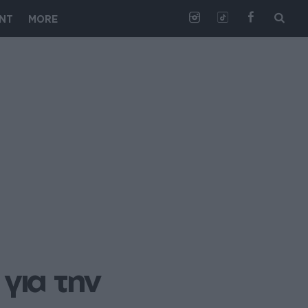
NT
MORE
ια την 