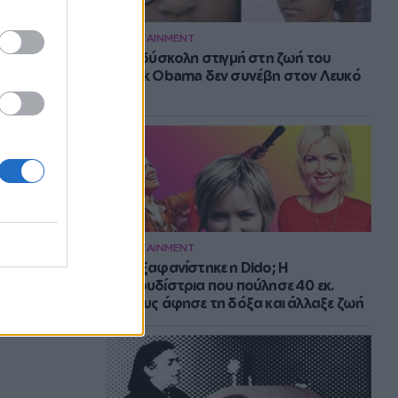
ENTERTAINMENT
Η πιο δύσκολη στιγμή στη ζωή του
Barack Obama δεν συνέβη στον Λευκό
Οίκο
ENTERTAINMENT
Πού εξαφανίστηκε η Dido; Η
τραγουδίστρια που πούλησε 40 εκ.
δίσκους άφησε τη δόξα και άλλαξε ζωή