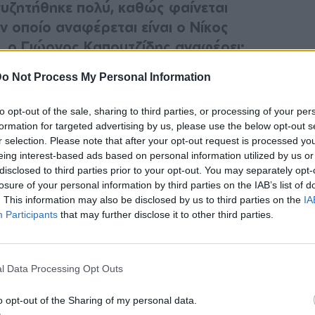
υζητήθηκε πολύ, καθώς φαίνεται
 οποίο αναφέρεται είναι ο Νίκος
, ο Γιώργος Καπουτζίδης αναφέρει:
o Not Process My Personal Information
ι αυτή τη στιγμή δεν ξέρω πώς να το
από το οποίο θέλω να μείνω απ’ έξω και
to opt-out of the sale, sharing to third parties, or processing of your per
αι έχω αποφασίσει μάλιστα το 2022 να
formation for targeted advertising by us, please use the below opt-out s
r selection. Please note that after your opt-out request is processed y
ia μου. Πρέπει να βρω τη σωστή ημερομηνία
eing interest-based ads based on personal information utilized by us or
ω και αυτό, έτσι για να δω πώς είναι. Νιώθω
disclosed to third parties prior to your opt-out. You may separately opt-
α το διδασκόμαστε. Κανένας δεν έρχεται με
losure of your personal information by third parties on the IAB’s list of
. This information may also be disclosed by us to third parties on the
IA
σα του το γονίδιο του να κοροϊδέψει κάποιον.
Participants
that may further disclose it to other third parties.
 σίγουρα, η τηλεόραση έχει και αυτή το
l Data Processing Opt Outs
 ότι η κουλτούρα του “κοροϊδεύω κάποιον για
o opt-out of the Sharing of my personal data.
λτούρα που υπάρχει στην Ελλάδα εξαιρετικά