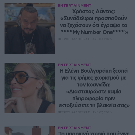
ENTERTAINMENT
Χρήστος Δάντης: 
«Συνάδελφοι προσπαθούν 
να ξεχάσουν ότι έγραψα το 
""""My Number One""""»
ΠΈΤΡΟΣ ΚΑΛΟΓΕΡΆΣ
ΑΥΓ 07, 2026
ENTERTAINMENT
Η Ελένη Βουλγαράκη ξεσπά 
για τις φήμες χωρισμού με 
τον Ιωαννίδη: 
«Διασταυρώστε καμία 
πληροφορία πριν 
εκτοξεύσετε τη βλακεία σας»
ΠΈΤΡΟΣ ΚΑΛΟΓΕΡΆΣ
ΑΥΓ 07, 2026
ENTERTAINMENT
Το μαροκινό χωριό που έγινε 