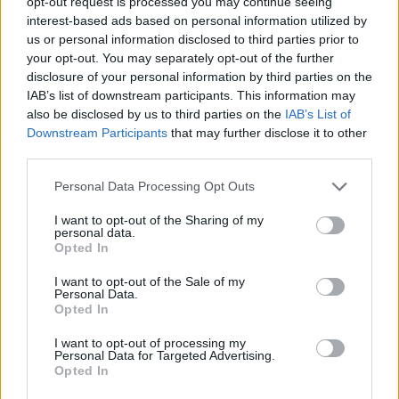
opt-out request is processed you may continue seeing
interest-based ads based on personal information utilized by
us or personal information disclosed to third parties prior to
your opt-out. You may separately opt-out of the further
disclosure of your personal information by third parties on the
IAB’s list of downstream participants. This information may
also be disclosed by us to third parties on the
IAB’s List of
Downstream Participants
that may further disclose it to other
third parties.
Personal Data Processing Opt Outs
I want to opt-out of the Sharing of my
personal data.
Antlers
Opted In
του Σκοτ Κούπερ. Με τους Κέρι Ράσελ, Τζέσι
I want to opt-out of the Sale of my
Personal Data.
Πλέμονς, Τζέρεμι Τ. Τόμας, Γκρέιαμ Γκρίν.
Opted In
I want to opt-out of processing my
Τρόμου 2021, ΗΠΑ 99’
Personal Data for Targeted Advertising.
Opted In
Σε μια μικρή πόλη του Όρεγκον, μια δασκάλα