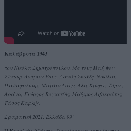
Καλάβρυτα 1943
του Νικόλα Δημητρόπουλου. Με τους Μαξ Φον
Σίντοφ, Αστριντ Ρους, Δανάη Σκιάδη, Νικόλας
Παπαγιάννης, Μάρτιν Λάερ, Αλις Κρίγκε, Τόμας
Αράνα, Γιώργος Βογιατζής, Μάξιμος Λιβιεράτος,
Τάσος Καρλής.
Δραματική 2021, Ελλάδα 99’
Η Καρολάιν Μάρτιν, δικηγόρος και εκπρόσωπος