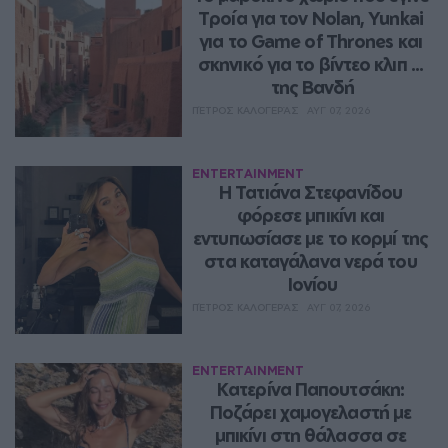
Τροία για τον Nolan, Yunkai 
για το Game of Thrones και 
σκηνικό για το βίντεο κλιπ ... 
της Βανδή
ΠΈΤΡΟΣ ΚΑΛΟΓΕΡΆΣ
ΑΥΓ 07, 2026
ENTERTAINMENT
Η Τατιάνα Στεφανίδου 
φόρεσε μπικίνι και 
εντυπωσίασε με το κορμί της 
στα καταγάλανα νερά του 
Ιονίου
ΠΈΤΡΟΣ ΚΑΛΟΓΕΡΆΣ
ΑΥΓ 07, 2026
ENTERTAINMENT
Κατερίνα Παπουτσάκη: 
Ποζάρει χαμογελαστή με 
μπικίνι στη θάλασσα σε 