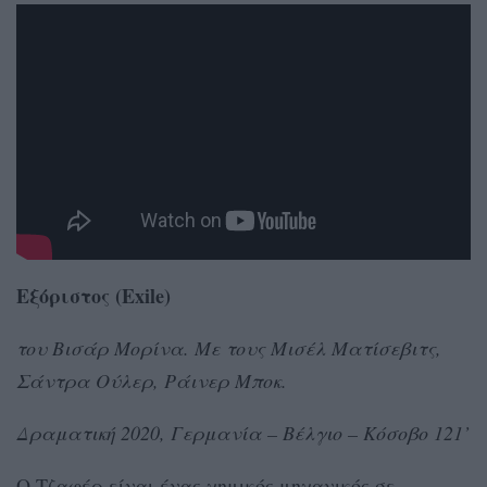
Εξόριστος (Exile)
του Βισάρ Μορίνα. Με τους Μισέλ Ματίσεβιτς,
Σάντρα Ούλερ, Ράινερ Μποκ.
Δραματική 2020, Γερμανία – Βέλγιο – Κόσοβο 121’
Ο Τζαφέρ είναι ένας χημικός μηχανικός σε