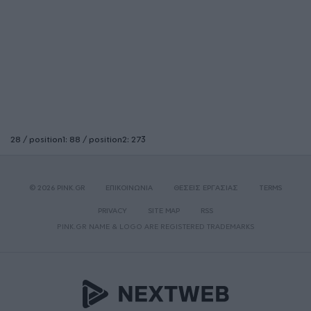
28 / position1: 88 / position2: 273
© 2026 PINK.GR
ΕΠΙΚΟΙΝΩΝΙΑ
ΘΕΣΕΙΣ ΕΡΓΑΣΙΑΣ
TERMS
PRIVACY
SITE MAP
RSS
PINK.GR NAME & LOGO ARE REGISTERED TRADEMARKS