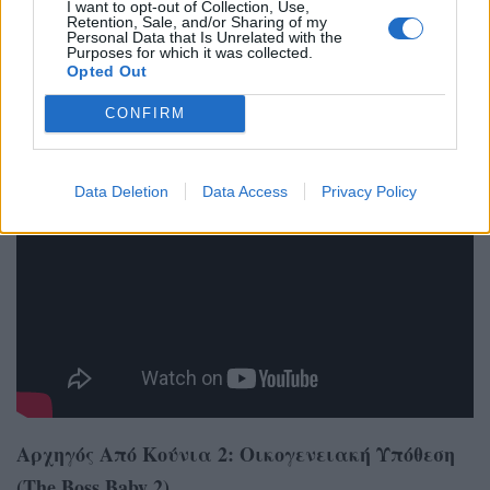
I want to opt-out of Collection, Use,
Retention, Sale, and/or Sharing of my
(Κέρι Ράσελ) και ο αδερφός της (Τζέσι Πλέμονς), ο
Personal Data that Is Unrelated with the
Purposes for which it was collected.
τοπικός σερίφης, ανακαλύπτουν πως ένας νεαρός
Opted Out
μαθητής (Τζέι Τι Κόρμπιτ) κρύβει ένα επικίνδυνο
CONFIRM
μυστικό με τρομακτικές συνέπειες.
Data Deletion
Data Access
Privacy Policy
Αρχηγός Από Κούνια 2: Οικογενειακή Υπόθεση
(The Boss Baby 2)