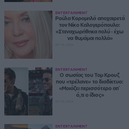
ENTERTAINMENT
Ρούλα Κορομηλά αποχαιρετά 
τον Νίκο Καλογερόπουλο: 
«Στεναχωρήθηκα πολύ ‑ έχω 
να θυμάμαι πολλά»
ΑΥΓ 10, 2026
ENTERTAINMENT
Ο σωσίας του Τομ Κρουζ 
που «τρέλανε» το διαδίκτυο: 
«Μοιάζει περισσότερο απ` 
ό,τι ο ίδιος»
ΑΥΓ 10, 2026
ENTERTAINMENT