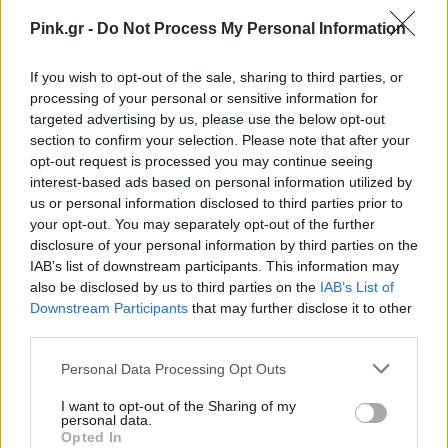
Ακολουθήστε το Pink.gr στο
Google News
και
Pink.gr -
Do Not Process My Personal Information
μάθετε πρώτοι
τα πιο hot νέα
.
If you wish to opt-out of the sale, sharing to third parties, or
Ακολουθήστε το Pink.gr και στο
Instagram
processing of your personal or sensitive information for
targeted advertising by us, please use the below opt-out
section to confirm your selection. Please note that after your
opt-out request is processed you may continue seeing
interest-based ads based on personal information utilized by
us or personal information disclosed to third parties prior to
your opt-out. You may separately opt-out of the further
ΔΙΑΦΗΜΙΣΗ
disclosure of your personal information by third parties on the
IAB’s list of downstream participants. This information may
also be disclosed by us to third parties on the
IAB’s List of
Downstream Participants
that may further disclose it to other
third parties.
Personal Data Processing Opt Outs
I want to opt-out of the Sharing of my
personal data.
Opted In