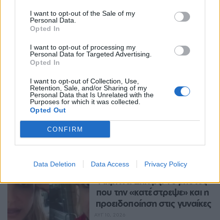
I want to opt-out of the Sale of my
Personal Data.
Opted In
I want to opt-out of processing my
Personal Data for Targeted Advertising.
Opted In
I want to opt-out of Collection, Use,
Retention, Sale, and/or Sharing of my
Personal Data that Is Unrelated with the
Purposes for which it was collected.
Opted Out
Περισσότερα Θέματα
CONFIRM
Entertainment
Data Deletion
Data Access
Privacy Policy
ENTERTAINMENT
Μπρίτνεϊ Σπίαρς: Το μπότοξ 
που την «κατέστρεψε» και η 
προειδοποίηση στις γυναίκες
ΑΥΓ 10, 2026