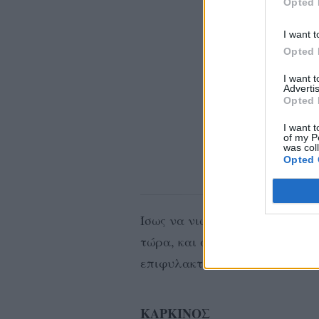
Opted 
I want t
Opted 
I want 
Advertis
Opted 
I want t
of my P
was col
Opted 
Ίσως να νιώθετε δυσφορία με 
τώρα, και αυτό να σας έχει κ
επιφυλακτικούς.
ΚΑΡΚΙΝΟΣ