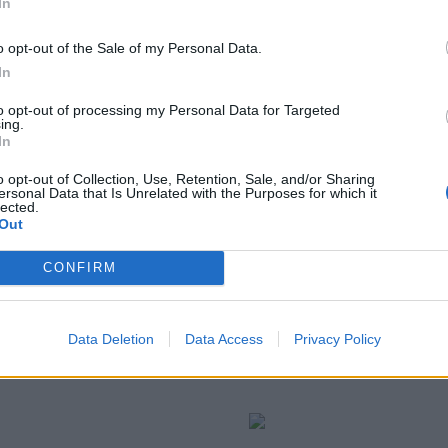
In
o opt-out of the Sale of my Personal Data.
In
to opt-out of processing my Personal Data for Targeted
ing.
In
o opt-out of Collection, Use, Retention, Sale, and/or Sharing
ersonal Data that Is Unrelated with the Purposes for which it
lected.
Out
CONFIRM
μια κατάσταση της ζωής σας
άνει περισσότερο
Data Deletion
Data Access
Privacy Policy