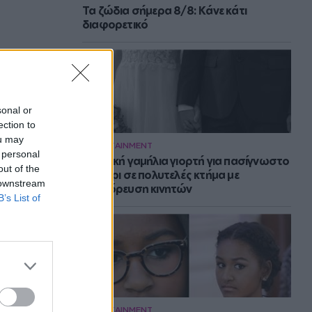
Τα ζώδια σήμερα 8/8: Κάνε κάτι
διαφορετικό
sonal or
ection to
ou may
ENTERTAINMENT
 personal
Μυστική γαμήλια γιορτή για πασίγνωστο
out of the
ζευγάρι σε πολυτελές κτήμα με
 downstream
απαγόρευση κινητών
B’s List of
ENTERTAINMENT