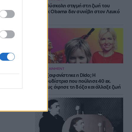
Η πιο δύσκολη στιγμή στη ζωή του
Barack Obama δεν συνέβη στον Λευκό
Οίκο
ENTERTAINMENT
Πού εξαφανίστηκε η Dido; Η
τραγουδίστρια που πούλησε 40 εκ.
δίσκους άφησε τη δόξα και άλλαξε ζωή