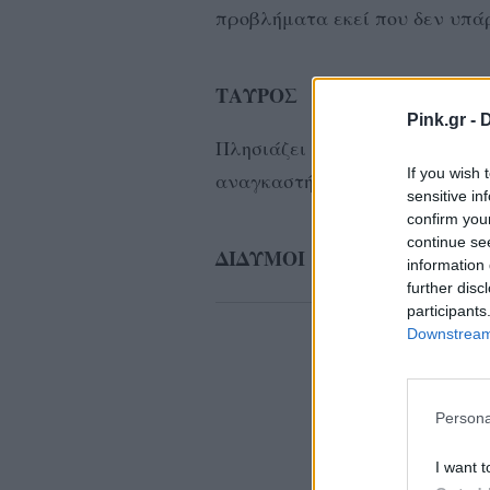
προβλήματα εκεί που δεν υπ
ΤΑΥΡΟΣ
Pink.gr -
D
Πλησιάζει το τέλος μιας δυσκο
If you wish 
αναγκαστήκατε να περάσετε τ
sensitive in
confirm you
continue se
ΔΙΔΥΜΟΙ
information 
further disc
ΔΙΑΦΗ
participants
Downstream 
Persona
I want t