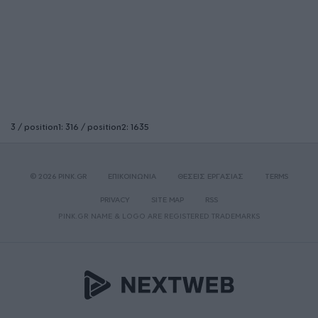
3 / position1: 316 / position2: 1635
© 2026 PINK.GR
ΕΠΙΚΟΙΝΩΝΙΑ
ΘΕΣΕΙΣ ΕΡΓΑΣΙΑΣ
TERMS
PRIVACY
SITE MAP
RSS
PINK.GR NAME & LOGO ARE REGISTERED TRADEMARKS