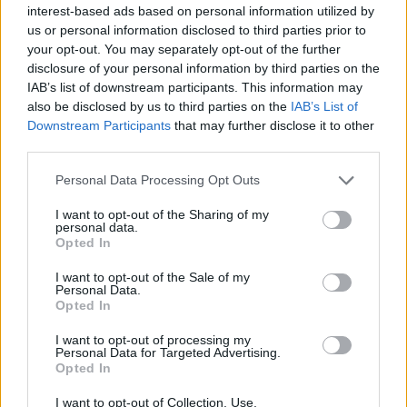
interest-based ads based on personal information utilized by
us or personal information disclosed to third parties prior to
your opt-out. You may separately opt-out of the further
disclosure of your personal information by third parties on the
IAB’s list of downstream participants. This information may
also be disclosed by us to third parties on the
IAB’s List of
Ακολουθήστε το Pink.gr στο
Google News
και
Downstream Participants
that may further disclose it to other
μάθετε πρώτοι
τα πιο hot νέα
.
third parties.
Ακολουθήστε το Pink.gr και στο
Instagram
Personal Data Processing Opt Outs
I want to opt-out of the Sharing of my
personal data.
Opted In
I want to opt-out of the Sale of my
Personal Data.
Opted In
ΔΙΑΦΗΜΙΣΗ
I want to opt-out of processing my
Personal Data for Targeted Advertising.
Opted In
I want to opt-out of Collection, Use,