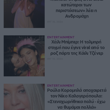
κατώτεροι των 
περιστάσεων» λέει η 
Ανδρομάχη
ΑΥΓ 10, 2026
ENTERTAINMENT
Χέιλι Μπίμπερ: Η τολμηρή 
στιγμή που έγινε viral από το 
ροζ πάρτι της Κάιλι Τζένερ
ΑΥΓ 10, 2026
ENTERTAINMENT
Ρούλα Κορομηλά αποχαιρετά 
τον Νίκο Καλογερόπουλο: 
«Στεναχωρήθηκα πολύ ‑ έχω 
να θυμάμαι πολλά»