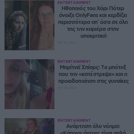
ENTERTAINMENT
Ηθοποιός του Χάρι Πότερ 
άνοιξε OnlyFans και κερδίζει 
περισσότερα απ` όσα σε όλη 
της την καριέρα στην 
υποκριτική
ΑΥΓ 10, 2026
ENTERTAINMENT
Μπρίτνεϊ Σπίαρς: Το μπότοξ 
που την «κατέστρεψε» και η 
προειδοποίηση στις γυναίκες
ΑΥΓ 10, 2026
ENTERTAINMENT
Ανάρτηση όλο νόημα: 
«Κάποιοι άντρες είναι απλά 