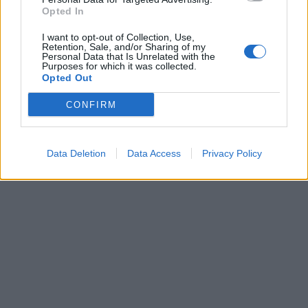
Opted In
για τον Αμερικανό Πρόεδρο στο Πίτσμπουργκ της
Πενσυλβάνια, όπου έδωσε μια ομιλία και
I want to opt-out of Collection, Use,
Retention, Sale, and/or Sharing of my
ερμήνευσε τα «Shallow» και «You and I».
Personal Data that Is Unrelated with the
Purposes for which it was collected.
Opted Out
[ΠΗΓΗ]
CONFIRM
ΔΙΑΦΗΜΙΣΗ
Data Deletion
Data Access
Privacy Policy