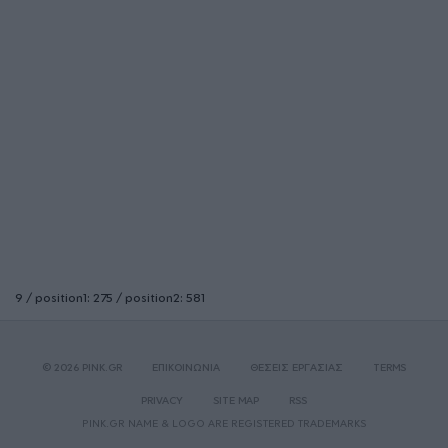
9 / position1: 275 / position2: 581
© 2026 PINK.GR
ΕΠΙΚΟΙΝΩΝΙΑ
ΘΕΣΕΙΣ ΕΡΓΑΣΙΑΣ
TERMS
PRIVACY
SITE MAP
RSS
PINK.GR NAME & LOGO ARE REGISTERED TRADEMARKS