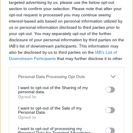
targeted advertising by us, please use the below opt-out
section to confirm your selection. Please note that after your
opt-out request is processed you may continue seeing
interest-based ads based on personal information utilized by
Πριν από την τελετή, εξέφρασε την επιθυμία της
us or personal information disclosed to third parties prior to
αυτή η στιγμή να σηματοδοτήσει «μια ημέρα
your opt-out. You may separately opt-out of the further
ειρήνης για όλους τους Αμερικανούς».
disclosure of your personal information by third parties on the
IAB’s list of downstream participants. This information may
also be disclosed by us to third parties on the
IAB’s List of
«Μια μέρα για την αγάπη, όχι το μίσος. Μια μέρα
Downstream Participants
that may further disclose it to other
αποδοχής, όχι φόβου. Μια μέρα για να
third parties.
ονειρευόμαστε τη μελλοντική μας χαρά ως χώρα.
Personal Data Processing Opt Outs
Ένα όνειρο που δεν είναι βίαιο, ένα όνειρο που
I want to opt-out of the Sharing of my
παρέχει ασφάλεια στις ψυχές μας. Αγάπη, από το
personal data.
Opted In
Καπιτώλιο».
I want to opt-out of the Sale of my
Personal Data.
Η Lady Gaga στήριξε την εκστρατεία του Μπάιντεν
Opted In
ενόψει των προεδρικών εκλογών του περασμένου
I want to opt-out of processing my
Νοεμβρίου, εμφανιζόμενη σε μια ειδική εκδήλωση
Personal Data for Targeted Advertising.