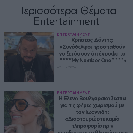
Περισσότερα Θέματα
Entertainment
ENTERTAINMENT
Χρήστος Δάντης: 
«Συνάδελφοι προσπαθούν 
να ξεχάσουν ότι έγραψα το 
""""My Number One""""»
ΑΥΓ 07, 2026
ENTERTAINMENT
Η Ελένη Βουλγαράκη ξεσπά 
για τις φήμες χωρισμού με 
τον Ιωαννίδη: 
«Διασταυρώστε καμία 
πληροφορία πριν 
εκτοξεύσετε τη βλακεία σας»