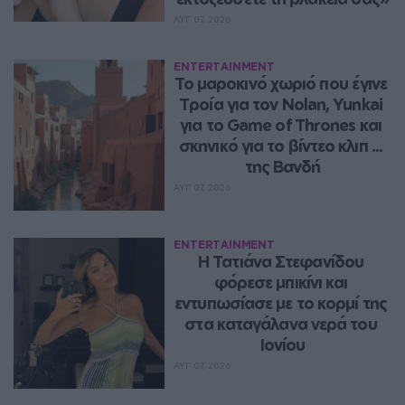
ΑΥΓ 07, 2026
ENTERTAINMENT
Το μαροκινό χωριό που έγινε 
Τροία για τον Nolan, Yunkai 
για το Game of Thrones και 
σκηνικό για το βίντεο κλιπ ... 
της Βανδή
ΑΥΓ 07, 2026
ENTERTAINMENT
Η Τατιάνα Στεφανίδου 
φόρεσε μπικίνι και 
εντυπωσίασε με το κορμί της 
στα καταγάλανα νερά του 
Ιονίου
ΑΥΓ 07, 2026