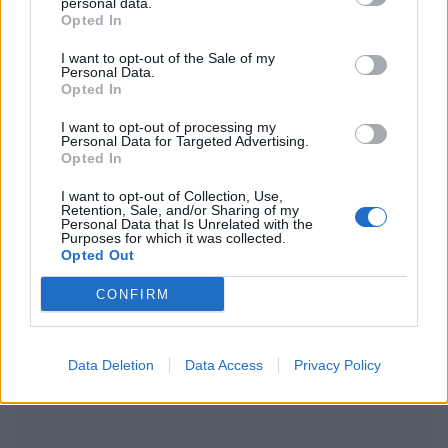
personal data.
Opted In
I want to opt-out of the Sale of my
Personal Data.
Ακολουθήστε το Pink.gr στο
Google News
και
Opted In
μάθετε πρώτοι
τα πιο hot νέα
.
I want to opt-out of processing my
Personal Data for Targeted Advertising.
Ακολουθήστε το Pink.gr και στο
Instagram
Opted In
I want to opt-out of Collection, Use,
Retention, Sale, and/or Sharing of my
Personal Data that Is Unrelated with the
Purposes for which it was collected.
Opted Out
ΔΙΑΦΗΜΙΣΗ
CONFIRM
Data Deletion
Data Access
Privacy Policy