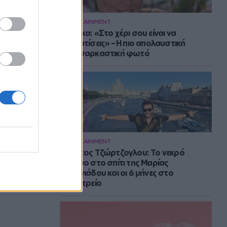
ENTERTAINMENT
Μπάρκα: «Στο χέρι σου είναι να
αδυνατίσεις» – Η πιο απολαυστική
αυτοσαρκαστική φωτό
ENTERTAINMENT
Στράτος Τζώρτζογλου: Το νεκρό
έμβρυο στο σπίτι της Μαρίας
Γεωργιάδου και οι 6 μήνες στο
ψυχιατρείο