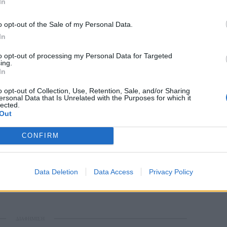
In
o opt-out of the Sale of my Personal Data.
In
to opt-out of processing my Personal Data for Targeted
ing.
In
o opt-out of Collection, Use, Retention, Sale, and/or Sharing
ersonal Data that Is Unrelated with the Purposes for which it
tagram.
lected.
Out
πό το χρήστη Miranda (@mirandakerr)
CONFIRM
 της ορό ή έλαιο, κάνει μασάζ με ανοδικές
 να διώξει το πρήξιμο και να αυξήσει τη
Data Deletion
Data Access
Privacy Policy
 Δες όλα τα οφέλη που προσφέρει το Gua Sha
ΔΙΑΦΗΜΙΣΗ