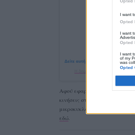
Opted 
I want t
Opted 
I want 
Advertis
Opted 
I want t
of my P
Δείτε αυτή τη δημοσίευση στο Ins
was col
Opted 
Η δημοσίευση κοινοποιήθηκε α
Αφού εφαρμόσει τον αγαπημένο
κινήσεις στο πρόσωπό της ώστε
μικροκυκλοφορία του αίματος.
εδώ
.