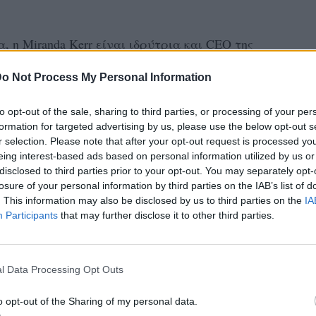
, η Miranda Kerr είναι ιδρύτρια και CEO της
. Πρόκειται για μια Cruelty Free εταιρεία
o Not Process My Personal Information
εία. Η καθημερινότητά της είναι γεμάτη
to opt-out of the sale, sharing to third parties, or processing of your per
formation for targeted advertising by us, please use the below opt-out s
ities για τα beauty tools δεν είναι κάτι νέο.
r selection. Please note that after your opt-out request is processed y
eing interest-based ads based on personal information utilized by us or
ημένο tool που δεν το αποχωρίζεται.
disclosed to third parties prior to your opt-out. You may separately opt-
ua Sha της, κάνοντας μασάζ στο πρόσωπό
losure of your personal information by third parties on the IAB’s list of
. This information may also be disclosed by us to third parties on the
IA
Participants
that may further disclose it to other third parties.
l Data Processing Opt Outs
o opt-out of the Sharing of my personal data.