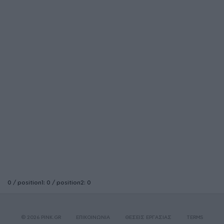
0 / position1: 0 / position2: 0
© 2026 PINK.GR
ΕΠΙΚΟΙΝΩΝΙΑ
ΘΕΣΕΙΣ ΕΡΓΑΣΙΑΣ
TERMS