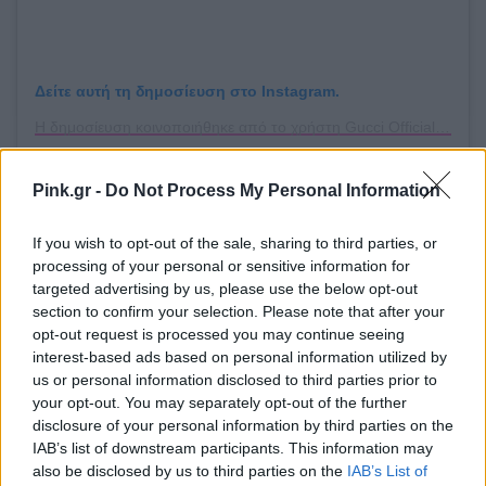
Δείτε αυτή τη δημοσίευση στο Instagram.
Η δημοσίευση κοινοποιήθηκε από το χρήστη Gucci Official (@gucci)
Pink.gr -
Do Not Process My Personal Information
Το μόνο σίγουρο είναι ότι όλα τα κουρέματα που
έχει δοκιμάσει η Sienna Miller, βρίσκει τρόπο να τα
If you wish to opt-out of the sale, sharing to third parties, or
υποστηρίξει πάντα.
processing of your personal or sensitive information for
targeted advertising by us, please use the below opt-out
ΔΙΑΦΗΜΙΣΗ
section to confirm your selection. Please note that after your
opt-out request is processed you may continue seeing
interest-based ads based on personal information utilized by
us or personal information disclosed to third parties prior to
your opt-out. You may separately opt-out of the further
disclosure of your personal information by third parties on the
IAB’s list of downstream participants. This information may
also be disclosed by us to third parties on the
IAB’s List of