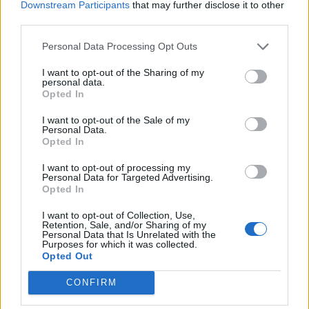
Downstream Participants
that may further disclose it to other
third parties.
Personal Data Processing Opt Outs
I want to opt-out of the Sharing of my
personal data.
Opted In
I want to opt-out of the Sale of my
Personal Data.
Opted In
I want to opt-out of processing my
Personal Data for Targeted Advertising.
Opted In
Ακολουθήστε το Pink.gr στο
Google News
και
I want to opt-out of Collection, Use,
Retention, Sale, and/or Sharing of my
μάθετε πρώτοι
τα πιο hot νέα
.
Personal Data that Is Unrelated with the
Purposes for which it was collected.
Opted Out
Ακολουθήστε το Pink.gr και στο
Instagram
CONFIRM