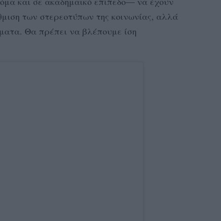
όμα και σε ακαδημαϊκό επίπεδο— να έχουν
θμιση των στερεοτύπων της κοινωνίας, αλλά
έματα. Θα πρέπει να βλέπουμε ίση