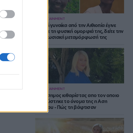
ENTERTAINMENT
Νεαρή γυναίκα από την Αιθιοπία έγινε
viral με τη φυσική ομορφιά της, δείτε την
εντυπωσιακή μεταμόρφωσή της
ENTERTAINMENT
Ο διάσημος κιθαρίστας απο τον οποιο
εμπνεύστηκε το όνομα της η Αση
Μπήλιου - Πώς τη βάφτισαν