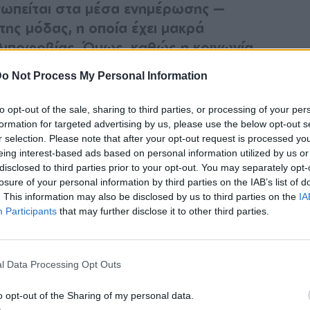
σωπείται στα μέσα ενημέρωσης —
 της μόδας, η οποία έχει μακρά
 λιποφοβίας. Όμως, καθώς η κοινωνία
-σιγά, όλο και περισσότερα πρόσωπα
o Not Process My Personal Information
κοινότητες γίνονται μέρος του
sel, ένα plus-size μοντέλο από την
to opt-out of the sale, sharing to third parties, or processing of your per
formation for targeted advertising by us, please use the below opt-out s
r selection. Please note that after your opt-out request is processed y
eing interest-based ads based on personal information utilized by us or
disclosed to third parties prior to your opt-out. You may separately opt-
losure of your personal information by third parties on the IAB’s list of
. This information may also be disclosed by us to third parties on the
IA
Participants
that may further disclose it to other third parties.
l Data Processing Opt Outs
o opt-out of the Sharing of my personal data.