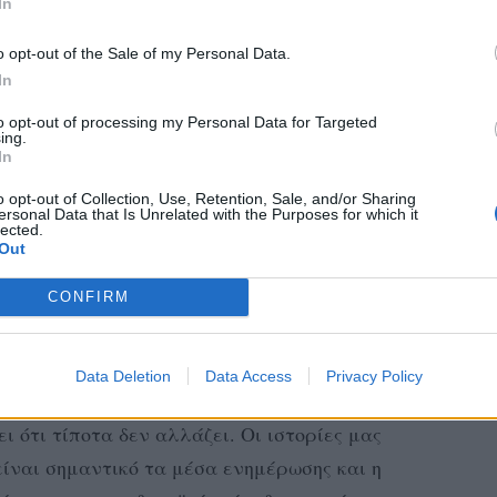
In
o opt-out of the Sale of my Personal Data.
In
tagram.
to opt-out of processing my Personal Data for Targeted
ing.
 χρήστη minami not mina (@minamigessel)
In
o opt-out of Collection, Use, Retention, Sale, and/or Sharing
άνουν με την πρόθεση στον τομέα της. Είτε
ersonal Data that Is Unrelated with the Purposes for which it
lected.
ερης εκπροσώπησης είτε υπερασπίζεται την
Out
έναν απολογισμό για το που θέλει να δώσει
CONFIRM
ία γιατί αν δεν δούμε τη φωνή μας να
Data Deletion
Data Access
Privacy Policy
, είτε πρόκειται για ταινίες, έντυπα ή
ει ότι τίποτα δεν αλλάζει. Οι ιστορίες μας
είναι σημαντικό τα μέσα ενημέρωσης και η