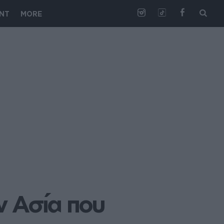
NT
MORE
ν Ασία που 