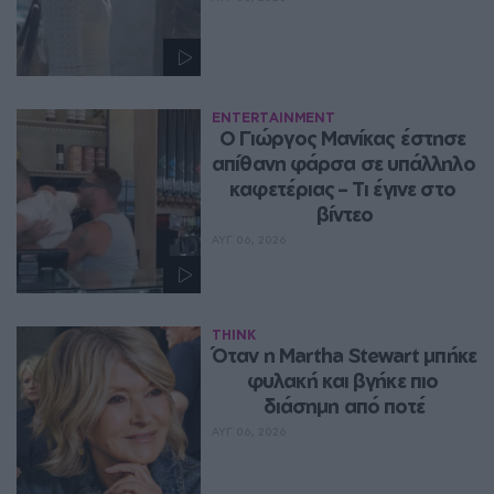
ENTERTAINMENT
Ο Γιώργος Μανίκας έστησε 
απίθανη φάρσα σε υπάλληλο 
καφετέριας – Τι έγινε στο 
βίντεο
ΑΥΓ 06, 2026
THINK
Όταν η Martha Stewart μπήκε 
φυλακή και βγήκε πιο 
διάσημη από ποτέ
ΑΥΓ 06, 2026