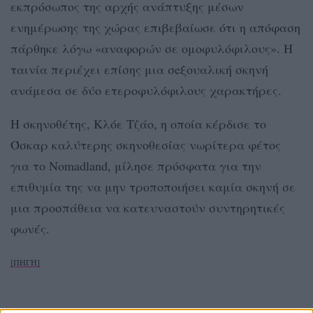
εκπρόσωπος της αρχής ανάπτυξης μέσων
ενημέρωσης της χώρας επιβεβαίωσε ότι η απόφαση
πάρθηκε λόγω «αναφορών σε ομοφυλόφιλους». Η
ταινία περιέχει επίσης μια σeξουαλική σκηνή
ανάμεσα σε δύο ετεροφυλόφιλους χαρακτήρες.
Η σκηνοθέτης, Κλόε Τζάο, η οποία κέρδισε το
Όσκαρ καλύτερης σκηνοθεσίας νωρίτερα φέτος
για το Nomadland, μίλησε πρόσφατα για την
επιθυμία της να μην τροποποιήσει καμία σκηνή σε
μια προσπάθεια να κατευναστούν συντηρητικές
φωνές.
[ΠΗΓΗ]
ΔΙΑΦΗΜΙΣΗ