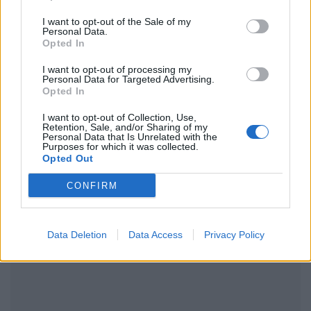
Ακολουθήστε το Pink.gr στο
Google News
και
I want to opt-out of the Sale of my
Personal Data.
μάθετε πρώτοι
τα πιο hot νέα
.
Opted In
Ακολουθήστε το Pink.gr και στο
Instagram
I want to opt-out of processing my
Personal Data for Targeted Advertising.
Opted In
I want to opt-out of Collection, Use,
Retention, Sale, and/or Sharing of my
Personal Data that Is Unrelated with the
Purposes for which it was collected.
Opted Out
ΔΙΑΦΗΜΙΣΗ
CONFIRM
Data Deletion
Data Access
Privacy Policy