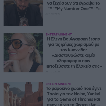
να ξεχάσουν ότι έγραψα το 
""""My Number One""""»
ΑΥΓ 07, 2026
ENTERTAINMENT
Η Ελένη Βουλγαράκη ξεσπά 
για τις φήμες χωρισμού με 
τον Ιωαννίδη: 
«Διασταυρώστε καμία 
πληροφορία πριν 
εκτοξεύσετε τη βλακεία σας»
ΑΥΓ 07, 2026
ENTERTAINMENT
Το μαροκινό χωριό που έγινε 
Τροία για τον Nolan, Yunkai 
για το Game of Thrones και 
σκηνικό για το βίντεο κλιπ ... 