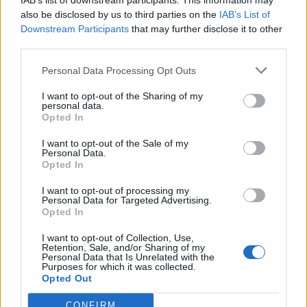
IAB’s list of downstream participants. This information may
also be disclosed by us to third parties on the
IAB’s List of
Downstream Participants
that may further disclose it to other
third parties.
Personal Data Processing Opt Outs
I want to opt-out of the Sharing of my
personal data.
Opted In
I want to opt-out of the Sale of my
Personal Data.
Opted In
I want to opt-out of processing my
Personal Data for Targeted Advertising.
Opted In
I want to opt-out of Collection, Use,
Retention, Sale, and/or Sharing of my
Ακολουθήστε το Pink.gr στο
Google News
και
Personal Data that Is Unrelated with the
Purposes for which it was collected.
μάθετε πρώτοι
τα πιο hot νέα
.
Opted Out
Ακολουθήστε το Pink.gr και στο
Instagram
CONFIRM