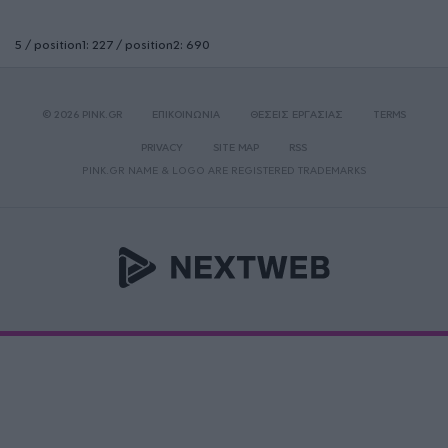
5 / position1: 227 / position2: 690
© 2026 PINK.GR
ΕΠΙΚΟΙΝΩΝΙΑ
ΘΕΣΕΙΣ ΕΡΓΑΣΙΑΣ
TERMS
PRIVACY
SITE MAP
RSS
PINK.GR NAME & LOGO ARE REGISTERED TRADEMARKS