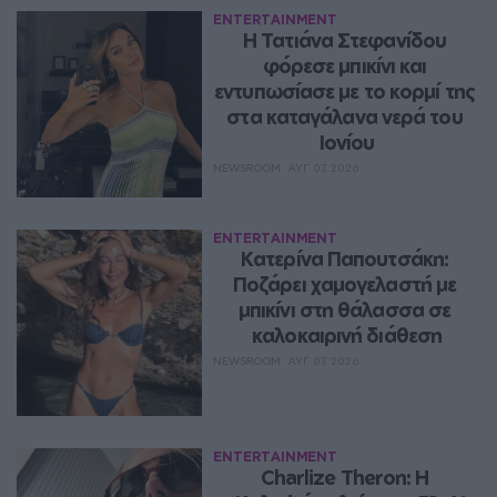
ENTERTAINMENT
Η Τατιάνα Στεφανίδου 
φόρεσε μπικίνι και 
εντυπωσίασε με το κορμί της 
στα καταγάλανα νερά του 
Ιονίου
NEWSROOM
ΑΥΓ 07, 2026
ENTERTAINMENT
Κατερίνα Παπουτσάκη: 
Ποζάρει χαμογελαστή με 
μπικίνι στη θάλασσα σε 
καλοκαιρινή διάθεση
NEWSROOM
ΑΥΓ 07, 2026
ENTERTAINMENT
Charlize Theron: Η 