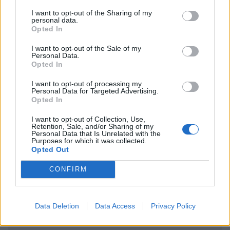
μάθετε πρώτοι
τα πιο hot νέα
.
I want to opt-out of the Sharing of my
personal data.
Ακολουθήστε το Pink.gr και στο
Instagram
Opted In
I want to opt-out of the Sale of my
Personal Data.
Opted In
I want to opt-out of processing my
Personal Data for Targeted Advertising.
ΔΙΑΦΗΜΙΣΗ
Opted In
I want to opt-out of Collection, Use,
Retention, Sale, and/or Sharing of my
Personal Data that Is Unrelated with the
Purposes for which it was collected.
Opted Out
CONFIRM
Data Deletion
Data Access
Privacy Policy