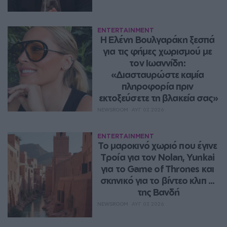
ENTERTAINMENT
Η Ελένη Βουλγαράκη ξεσπά 
για τις φήμες χωρισμού με 
τον Ιωαννίδη: 
«Διασταυρώστε καμία 
πληροφορία πριν 
εκτοξεύσετε τη βλακεία σας»
NEWSROOM
ΑΥΓ 07, 2026
ENTERTAINMENT
Το μαροκινό χωριό που έγινε 
Τροία για τον Nolan, Yunkai 
για το Game of Thrones και 
σκηνικό για το βίντεο κλιπ ... 
της Βανδή
NEWSROOM
ΑΥΓ 07, 2026