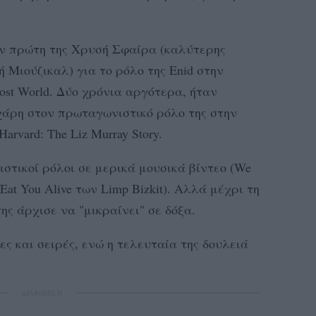
ην πρώτη της Χρυσή Σφαίρα (καλύτερης
ή Μιούζικαλ) για το ρόλο της Enid στην
st World. Δύο χρόνια αργότερα, ήταν
άρη στον πρωταγωνιστικό ρόλο της στην
arvard: The Liz Murray Story.
τικοί ρόλοι σε μερικά μουσικά βίντεο (We
 Eat You Alive των Limp Bizkit). Αλλά μέχρι τη
της άρχισε να "μικραίνει" σε δόξα.
ες και σειρές, ενώ η τελευταία της δουλειά
ΔΙΑΦΗΜΙΣΗ