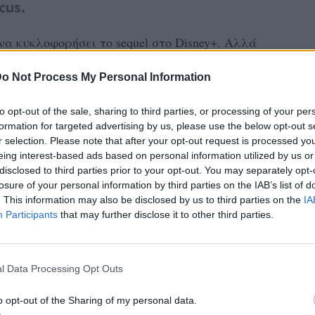
cus.
να κυκλοφορήσει το sequel στο Disney+. Αλλά
 πρωταγωνίστρια της ταινίας;
o Not Process My Personal Information
 έπαιξε την Dani Dennison - την οκτάχρονη
to opt-out of the sale, sharing to third parties, or processing of your per
ο Halloween και τον πείθει να μπουν σε μια
formation for targeted advertising by us, please use the below opt-out s
τας έτσι ολόκληρη την αλυσίδα γεγονότων
r selection. Please note that after your opt-out request is processed y
eing interest-based ads based on personal information utilized by us or
disclosed to third parties prior to your opt-out. You may separately opt-
losure of your personal information by third parties on the IAB’s list of
τε, ωστόσο, η καριέρα της - και το δημόσιο
. This information may also be disclosed by us to third parties on the
IA
ο επόμενο επίπεδο, χάρη στον ρόλο της ως
Participants
that may further disclose it to other third parties.
ty του 1999.
ΔΙΑΦΗΜΙΣΗ
l Data Processing Opt Outs
o opt-out of the Sharing of my personal data.