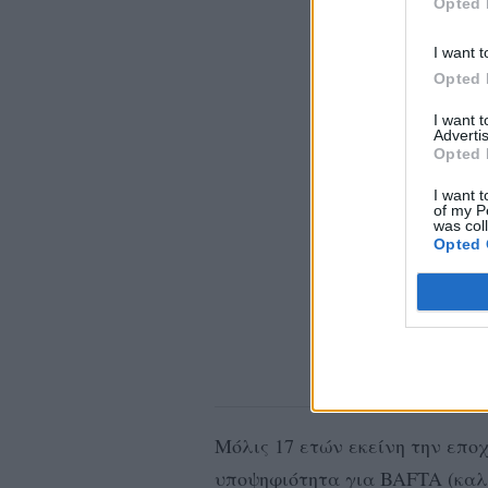
Opted 
I want t
Opted 
I want 
Advertis
Opted 
I want t
of my P
was col
Opted 
Μόλις 17 ετών εκείνη την εποχ
υποψηφιότητα για BAFTA (καλύ