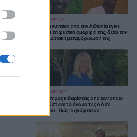
ENTERTAINMENT
Νεαρή γυναίκα από την Αιθιοπία έγινε
viral με τη φυσική ομορφιά της, δείτε την
εντυπωσιακή μεταμόρφωσή της
ENTERTAINMENT
Ο διάσημος κιθαρίστας απο τον οποιο
εμπνεύστηκε το όνομα της η Αση
Μπήλιου - Πώς τη βάφτισαν