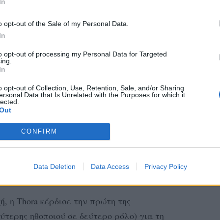
In
o opt-out of the Sale of my Personal Data.
In
to opt-out of processing my Personal Data for Targeted
ing.
In
o opt-out of Collection, Use, Retention, Sale, and/or Sharing
ersonal Data that Is Unrelated with the Purposes for which it
lected.
Out
CONFIRM
Data Deletion
Data Access
Privacy Policy
ή, η Thora κέρδισε την πρώτη της
τερης ηθοποιού σε δεύτερο ρόλο) για τη