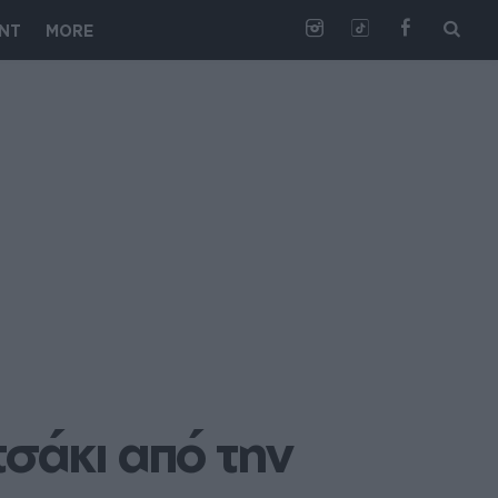
NT
MORE
σάκι από την 