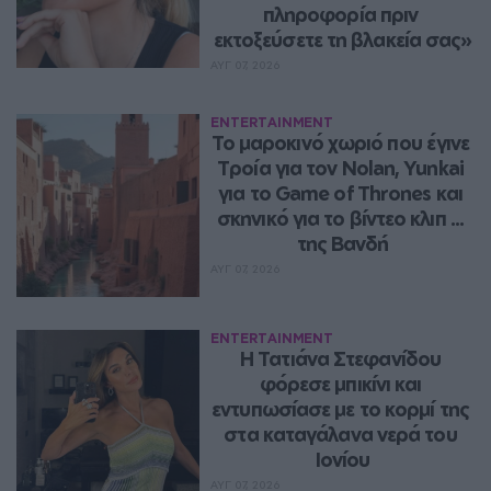
πληροφορία πριν 
εκτοξεύσετε τη βλακεία σας»
ΑΥΓ 07, 2026
ENTERTAINMENT
Το μαροκινό χωριό που έγινε 
Τροία για τον Nolan, Yunkai 
για το Game of Thrones και 
σκηνικό για το βίντεο κλιπ ... 
της Βανδή
ΑΥΓ 07, 2026
ENTERTAINMENT
Η Τατιάνα Στεφανίδου 
φόρεσε μπικίνι και 
εντυπωσίασε με το κορμί της 
στα καταγάλανα νερά του 
Ιονίου
ΑΥΓ 07, 2026