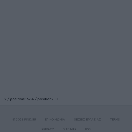
2 / position1: 564 / position2: 0
© 2026 PINK.GR
ΕΠΙΚΟΙΝΩΝΙΑ
ΘΕΣΕΙΣ ΕΡΓΑΣΙΑΣ
TERMS
PRIVACY
SITE MAP
RSS