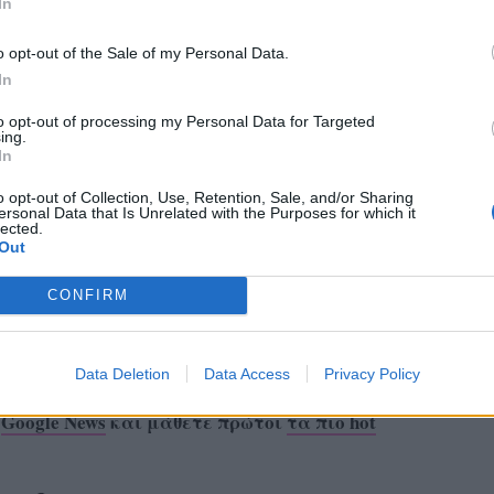
In
o opt-out of the Sale of my Personal Data.
In
to opt-out of processing my Personal Data for Targeted
ing.
In
o opt-out of Collection, Use, Retention, Sale, and/or Sharing
ersonal Data that Is Unrelated with the Purposes for which it
lected.
Out
CONFIRM
Data Deletion
Data Access
Privacy Policy
ο
Google News
και μάθετε πρώτοι
τα πιο hot