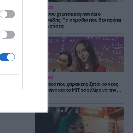
WELLNESS
Πότε σου χτυπάει καμπανάκι ο
θυρεοειδής; Τα σημάδια που δεν πρέπει
να αγνοήσεις
WELLNESS
Η γυναίκα που χαρακτηρίζεται «ο νέος
Αϊνστάιν» και το MIT παραλίγο να την ...
χάσει