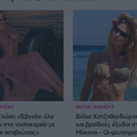
NMENT
ENTERTAINMENT
ούνη: «Έβγαλα όλο 
Βάλια Χατζηθεοδώρου: 
 στο νοσοκομείο με 
και βραδινές έξοδοι στ
ι αντιβιώσεις»
Μύκονο – Οι φωτογρα