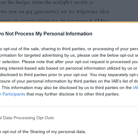
και θα δούμε πόσο θα αυξηθεί αυτός ο
οτα για να μη χρειαστεί να τα πάρουμε όλα
χισα να ασχολούμαι με τη μαγειρική. Ο Ίαν
 αυτό το παιδί.
o Not Process My Personal Information
ιο σχόλιο για τη διαφορά ηλικίας, ας κάνει.
to opt-out of the sale, sharing to third parties, or processing of your per
αιωμένο. Είμαστε στο ίδιο σπίτι με τα τρία
formation for targeted advertising by us, please use the below opt-out s
r selection. Please note that after your opt-out request is processed y
ζί είμαστε» ανέφερε μεταξύ άλλων η Μαίρη
eing interest-based ads based on personal information utilized by us or
disclosed to third parties prior to your opt-out. You may separately opt-
losure of your personal information by third parties on the IAB’s list of
τσάκη και ο Ιάν Στρατής τη φετινή σεζόν
. This information may also be disclosed by us to third parties on the
IA
Participants
that may further disclose it to other third parties.
ο μιούζικαλ HAIR στο θέατρο Ριάλτο.
ΔΙΑΦΗΜΙΣΗ
l Data Processing Opt Outs
o opt-out of the Sharing of my personal data.