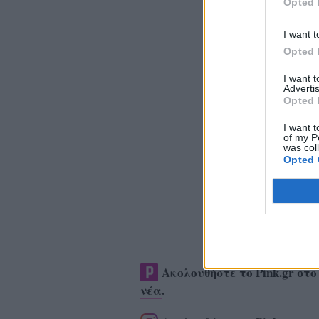
Opted 
I want t
Opted 
I want 
Advertis
Opted 
I want t
of my P
was col
Opted 
Ακολουθήστε το Pink.gr στ
νέα
.