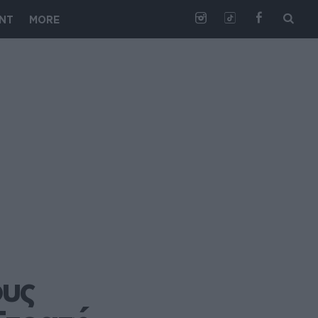
NT
MORE
υς 