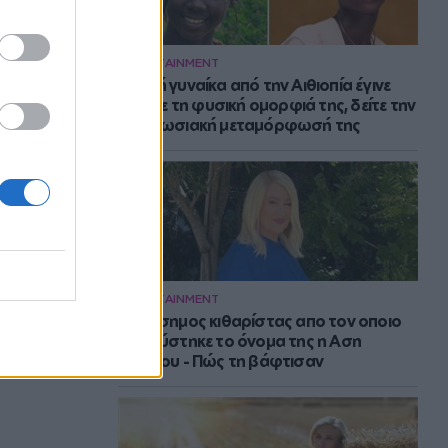
ENTERTAINMENT
Νεαρή γυναίκα από την Αιθιοπία έγινε
viral με τη φυσική ομορφιά της, δείτε την
εντυπωσιακή μεταμόρφωσή της
ENTERTAINMENT
Ο διάσημος κιθαρίστας απο τον οποιο
εμπνεύστηκε το όνομα της η Αση
Μπήλιου - Πώς τη βάφτισαν