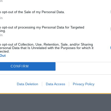
In
ε ρωτήσετε πρώτα. Όχι θα μπορούσατε
o opt-out of the Sale of my Personal Data.
In
to opt-out of processing my Personal Data for Targeted
ing.
In
ΔΙΑΦΗΜΙΣΗ
o opt-out of Collection, Use, Retention, Sale, and/or Sharing
ersonal Data that Is Unrelated with the Purposes for which it
lected.
Out
CONFIRM
Data Deletion
Data Access
Privacy Policy