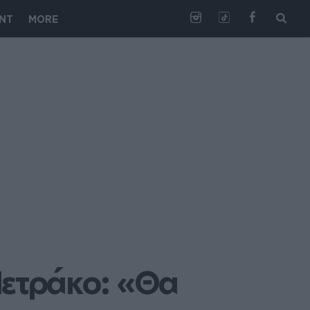
NT
MORE
ετράκο: «Θα 