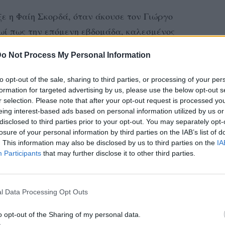
ε η Φαίη Σκορδά, όταν άκουσε τον Γιώργο
ωί πως την επόμενη εβδομάδα, καλεσμένος
όρης Πετράκος.
o Not Process My Personal Information
που έκανε ο παρουσιαστής της εκπομπής,
to opt-out of the sale, sharing to third parties, or processing of your per
ετράτο» και όχι «Πετράκο» με αποτέλεσμα
formation for targeted advertising by us, please use the below opt-out s
 να πει πως δεν το κάνει εσκεμμένα, αλλά
r selection. Please note that after your opt-out request is processed y
eing interest-based ads based on personal information utilized by us or
ατα γενικώς.
disclosed to third parties prior to your opt-out. You may separately opt-
losure of your personal information by third parties on the IAB’s list of
 καλεσμένος την επόμενη εβδομάδα. Τον
. This information may also be disclosed by us to third parties on the
IA
λήρωσε ο Γιώργος Λιάγκας, με την Φαίη
Participants
that may further disclose it to other third parties.
έσκειά της.
ον Γρηγόρη Πετράκο ζωντανά. Τον είχαμε
l Data Processing Opt Outs
μένων συνεντεύξεων» είπε με τη σειρά της
o opt-out of the Sharing of my personal data.
εια πρόσθεσε εκνευρισμένη «Καλέσαμε τον