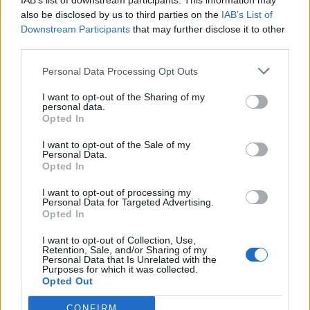
IAB’s list of downstream participants. This information may
also be disclosed by us to third parties on the
IAB’s List of
Downstream Participants
that may further disclose it to other
third parties.
Personal Data Processing Opt Outs
I want to opt-out of the Sharing of my
personal data.
Opted In
I want to opt-out of the Sale of my
Personal Data.
Opted In
I want to opt-out of processing my
Personal Data for Targeted Advertising.
Opted In
I want to opt-out of Collection, Use,
Retention, Sale, and/or Sharing of my
Personal Data that Is Unrelated with the
Ακολουθήστε το Pink.gr στο
Google News
και
Purposes for which it was collected.
μάθετε πρώτοι
τα πιο hot νέα
.
Opted Out
CONFIRM