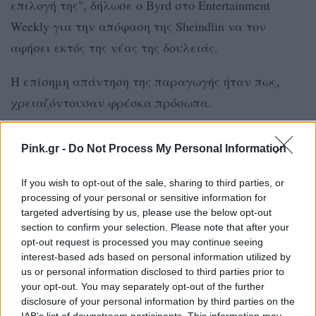
επιλογή της", δήλωσε ο Byrd στο Entertainment
Weekly για την απόφαση της Sheindlin να τον
αφήσει εκτός της νέας της δουλειάς.
Η επίσημη απάντηση της παραγωγής ήταν πως,
χρειαζόντουσαν φρέσκα πρόσωπα.
"Όμως, με ενημέρωσε ότι βασικά ήταν σίγουρη πως
Pink.gr -
Do Not Process My Personal Information
ο μισθός μου θα ήταν υπερβολικός. Μα πώς το
ήξερε; Δεν με ρώτησε. Δεν με ρώτησε αν ήμουν
If you wish to opt-out of the sale, sharing to third parties, or
διατεθειμένος να δεχτώ χαμηλότερο μισθό"
processing of your personal or sensitive information for
targeted advertising by us, please use the below opt-out
αποκάλυψε εκείνος.
section to confirm your selection. Please note that after your
opt-out request is processed you may continue seeing
ΔΙΑΦΗΜΙΣΗ
interest-based ads based on personal information utilized by
us or personal information disclosed to third parties prior to
your opt-out. You may separately opt-out of the further
disclosure of your personal information by third parties on the