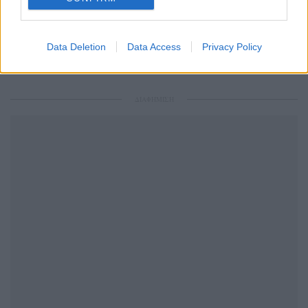
Ακολουθήστε το Pink.gr και στο
Instagram
Data Deletion
Data Access
Privacy Policy
ΔΙΑΦΗΜΙΣΗ