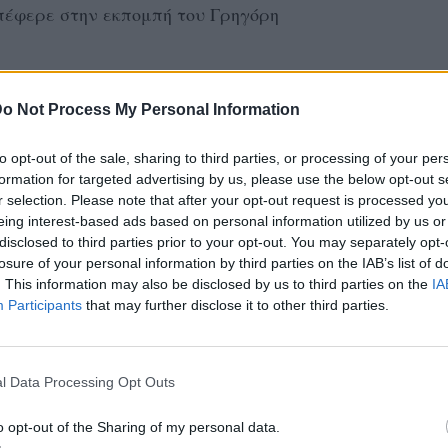
 υπέφερε στην εκπομπή του Γρηγόρη
ΑΚΟΜΗ
o Not Process My Personal Information
ερ Κική, αντέχεις για ένα γύρο Διλημμάτων;
to opt-out of the sale, sharing to third parties, or processing of your per
 2020
formation for targeted advertising by us, please use the below opt-out s
r selection. Please note that after your opt-out request is processed y
eing interest-based ads based on personal information utilized by us or
όρης με αυτά που είπα; Είπα ότι υπέφερα,
disclosed to third parties prior to your opt-out. You may separately opt-
θέλω τον Γιώργο Λιάγκα, δεν μπορώ να τον
losure of your personal information by third parties on the IAB’s list of
έναν, γιατί παίρνουν το τόσο και το
. This information may also be disclosed by us to third parties on the
IA
Participants
that may further disclose it to other third parties.
ως είπα το ότι υπέφερα, τι το παίρνεις και
 άλλη δουλειά να κάνεις; Θες να σου δώσω
πομπή σου
», είπε αρχικά η Super Κική.
l Data Processing Opt Outs
άφεται για μένα. Διαβάζω βέβαια τα
o opt-out of the Sharing of my personal data.