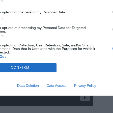
In
 δεν με βγάζουν εκτός εαυτού
», πρόσθεσε
o opt-out of the Sale of my Personal Data.
In
to opt-out of processing my Personal Data for Targeted
ing.
In
o opt-out of Collection, Use, Retention, Sale, and/or Sharing
ersonal Data that Is Unrelated with the Purposes for which it
lected.
Out
CONFIRM
Data Deletion
Data Access
Privacy Policy