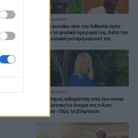
ENTERTAINMENT
Νεαρή γυναίκα από την Αιθιοπία έγινε
viral με τη φυσική ομορφιά της, δείτε την
εντυπωσιακή μεταμόρφωσή της
ENTERTAINMENT
Ο διάσημος κιθαρίστας απο τον οποιο
εμπνεύστηκε το όνομα της η Αση
Μπήλιου - Πώς τη βάφτισαν