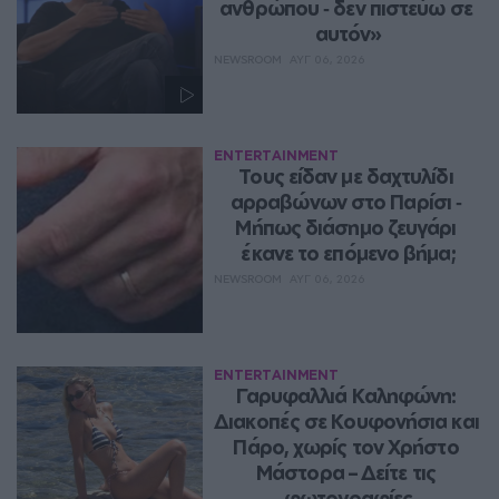
ανθρώπου ‑ δεν πιστεύω σε 
αυτόν»
NEWSROOM
ΑΥΓ 06, 2026
ENTERTAINMENT
Τους είδαν με δαχτυλίδι 
αρραβώνων στο Παρίσι ‑ 
Μήπως διάσημο ζευγάρι 
έκανε το επόμενο βήμα;
NEWSROOM
ΑΥΓ 06, 2026
ENTERTAINMENT
Γαρυφαλλιά Καληφώνη: 
Διακοπές σε Κουφονήσια και 
Πάρο, χωρίς τον Χρήστο 
Μάστορα – Δείτε τις 
φωτογραφίες