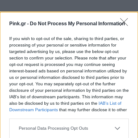
Pink.gr -
Do Not Process My Personal Information
Ακολουθήστε το Pink.gr στο
Google News
και
If you wish to opt-out of the sale, sharing to third parties, or
μάθετε πρώτοι
τα πιο hot νέα
.
processing of your personal or sensitive information for
targeted advertising by us, please use the below opt-out
Ακολουθήστε το Pink.gr και στο
Instagram
section to confirm your selection. Please note that after your
opt-out request is processed you may continue seeing
interest-based ads based on personal information utilized by
us or personal information disclosed to third parties prior to
your opt-out. You may separately opt-out of the further
disclosure of your personal information by third parties on the
IAB’s list of downstream participants. This information may
ΔΙΑΦΗΜΙΣΗ
also be disclosed by us to third parties on the
IAB’s List of
Downstream Participants
that may further disclose it to other
third parties.
Personal Data Processing Opt Outs