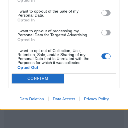
Opted In
Ακολουθήστε το Pink.gr στο
Google News
και
I want to opt-out of the Sale of my
Personal Data.
μάθετε πρώτοι
τα πιο hot νέα
.
Opted In
I want to opt-out of processing my
Ακολουθήστε το Pink.gr και στο
Instagram
Personal Data for Targeted Advertising.
Opted In
I want to opt-out of Collection, Use,
Retention, Sale, and/or Sharing of my
Personal Data that Is Unrelated with the
Purposes for which it was collected.
Opted Out
ΔΙΑΦΗΜΙΣΗ
CONFIRM
Data Deletion
Data Access
Privacy Policy