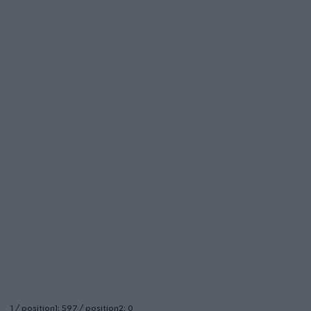
1 / position1: 597 / position2: 0