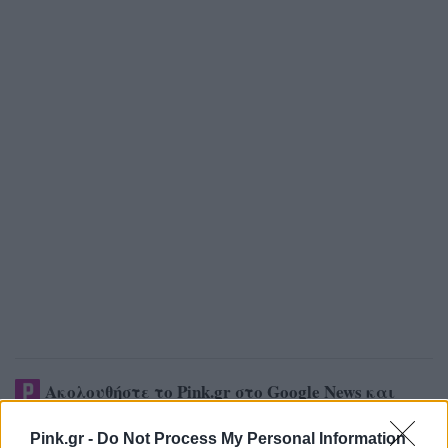
Ακολουθήστε το Pink.gr στο
Google News
και
μάθετε πρώτοι
τα πιο hot νέα
.
Pink.gr -
Do Not Process My Personal Information