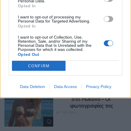
Personal Data.
Opted In
I want to opt-out of processing my
Personal Data for Targeted Advertising.
Opted In
I want to opt-out of Collection, Use,
Retention, Sale, and/or Sharing of my
Personal Data that Is Unrelated with the
Purposes for which it was collected.
Περισσότερα Θέματα
Opted Out
Entertainment
CONFIRM
ENTERTAINMENT
Βάλια Χατζηθεοδώρου: 
Data Deletion
Data Access
Privacy Policy
Μπικίνι και βραδινές έξοδοι 
στη Μύκονο – Οι 
φωτογραφίες της
ΑΥΓ 09, 2026