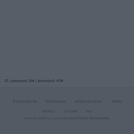
13 / position1: 214 / position2: 978
© 2026 PINK.GR
ΕΠΙΚΟΙΝΩΝΙΑ
ΘΕΣΕΙΣ ΕΡΓΑΣΙΑΣ
TERMS
PRIVACY
SITE MAP
RSS
PINK.GR NAME & LOGO ARE REGISTERED TRADEMARKS