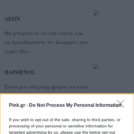
ΛΕΩΝ
Θα μπορέσετε να επιλύσετε και
να ξεκαθαρίσετε τις διαφορές σας
χωρίς βία.
ΠΑΡΘΕΝΟΣ
Είναι μια υπέροχη ημέρα για εσάς
ώστε να βγείτε στο προσκήνιο και
να κάνετε την παρουσία σας
Pink.gr -
Do Not Process My Personal Information
αισθητή στο κοινό.
If you wish to opt-out of the sale, sharing to third parties, or
processing of your personal or sensitive information for
targeted advertising by us, please use the below opt-out