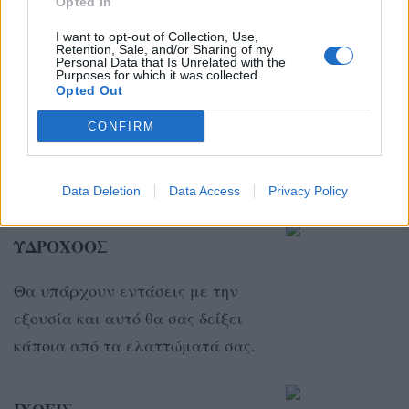
Opted In
που υπάρχουν.
I want to opt-out of Collection, Use,
Retention, Sale, and/or Sharing of my
Personal Data that Is Unrelated with the
Purposes for which it was collected.
ΑΙΓΟΚΕΡΩΣ
Opted Out
Θα παρατηρήσετε ότι τα
CONFIRM
συναισθήματά σας είναι έντονα
για κάποιον.
Data Deletion
Data Access
Privacy Policy
ΥΔΡΟΧΟΟΣ
Θα υπάρχουν εντάσεις με την
εξουσία και αυτό θα σας δείξει
κάποια από τα ελαττώματά σας.