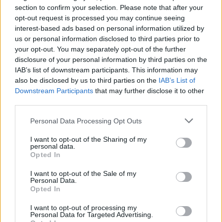
ΖΥΓΟΣ
section to confirm your selection. Please note that after your
opt-out request is processed you may continue seeing
Θα υπάρχει φλερτ στις επαφές
interest-based ads based on personal information utilized by
σας με τους άλλους και αυτό ίσως
us or personal information disclosed to third parties prior to
your opt-out. You may separately opt-out of the further
οδηγήσει σε παρεξηγήσεις.
disclosure of your personal information by third parties on the
IAB’s list of downstream participants. This information may
also be disclosed by us to third parties on the
IAB’s List of
ΣΚΟΡΠΙΟΣ
Downstream Participants
that may further disclose it to other
third parties.
Οι γύρω σας θα ακούσουν και θα
Personal Data Processing Opt Outs
δείξουν ότι σας έχουν καταλάβει.
I want to opt-out of the Sharing of my
personal data.
Opted In
ΤΟΞΟΤΗΣ
I want to opt-out of the Sale of my
Personal Data.
Μια μεγάλη ανάγκη για διαφυγή
Opted In
σας εμποδίζει από το να
I want to opt-out of processing my
Personal Data for Targeted Advertising.
εκμεταλλευθείτε τις πιθανότητες