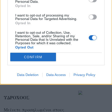
Personal Data.
για τους στόχους σας, μιας και
Opted In
βρίσκεστε πολύ κοντά στην
I want to opt-out of processing my
Personal Data for Targeted Advertising.
εκπλήρωσή τους.
Opted In
I want to opt-out of Collection, Use,
Retention, Sale, and/or Sharing of my
ΑΙΓΟΚΕΡΩΣ
Personal Data that Is Unrelated with the
Purposes for which it was collected.
Opted Out
Η σκέψη σας θα είναι καθαρή
αυτές τις ημέρες και θα δείτε
CONFIRM
πόλλά θέματα ρεαλιστικά,
γεγονός που θα σας βοηθήσει να
Data Deletion
Data Access
Privacy Policy
τα αντιμετωπίσετε.
ΥΔΡΟΧΟΟΣ
Μείνετε προσηλωμένοι στους