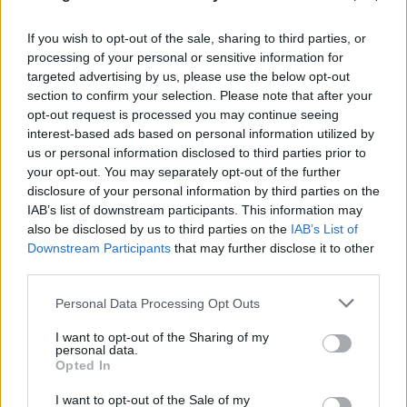
ΖΥΓΟΣ
If you wish to opt-out of the sale, sharing to third parties, or
processing of your personal or sensitive information for
Προσέξτε τις κινήσεις σας, καθώς
targeted advertising by us, please use the below opt-out
section to confirm your selection. Please note that after your
μπορεί να οδηγηθείτε στα
opt-out request is processed you may continue seeing
αντίθετα αποτελέσματα.
interest-based ads based on personal information utilized by
us or personal information disclosed to third parties prior to
your opt-out. You may separately opt-out of the further
ΣΚΟΡΠΙΟΣ
disclosure of your personal information by third parties on the
IAB’s list of downstream participants. This information may
also be disclosed by us to third parties on the
IAB’s List of
Μιας και οι δυσκολίες του
Downstream Participants
that may further disclose it to other
παρελθόντος έφυγαν, ήρθε η ώρα
third parties.
για νέα σχέδια!
Personal Data Processing Opt Outs
I want to opt-out of the Sharing of my
ΤΟΞΟΤΗΣ
personal data.
Opted In
Μη σταματάτε την προσπάθεια
I want to opt-out of the Sale of my