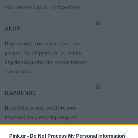
τους κατάλληλους ανθρώπους.
ΛΕΩΝ
Παραλογίζεστε, αγαπητοί, και
μπορεί να οδηγηθείτε σε λάθος
συμπεράσματα για καταστάσεις
και άτομα.
ΠΑΡΘΕΝΟΣ
Η αστάθεια που νιώθετε στα
ερωτικά σας, σας δημιουργεί
εκνευρισμό.
Pink.gr -
Do Not Process My Personal Information