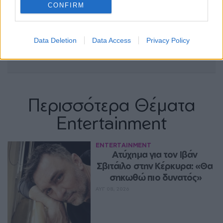
CONFIRM
Data Deletion
Data Access
Privacy Policy
Περισσότερα Θέματα
Entertainment
ENTERTAINMENT
Ατύχημα για τον Ιβάν 
Σβιτάιλο στην Κέρκυρα: «Θα 
σηκωθώ πιο δυνατός»
ΑΥΓ 08, 2026