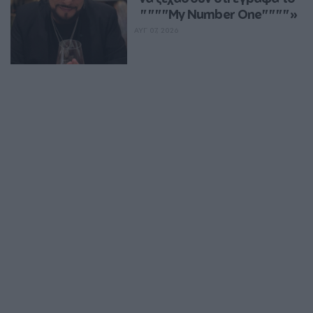
""""My Number One""""»
ΑΥΓ 07, 2026