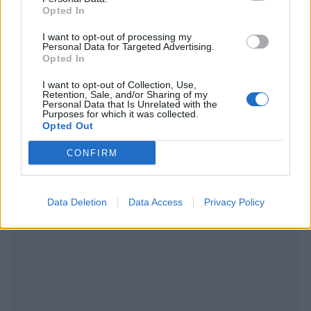
Opted In
I want to opt-out of processing my
Personal Data for Targeted Advertising.
Opted In
I want to opt-out of Collection, Use,
ΔΙΑΦΗΜΙΣΗ
Retention, Sale, and/or Sharing of my
Personal Data that Is Unrelated with the
Purposes for which it was collected.
Opted Out
CONFIRM
Data Deletion
Data Access
Privacy Policy