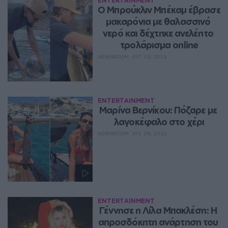
ENTERTAINMENT
Ο Μπρούκλιν Μπέκαμ έβρασε 
μακαρόνια με θαλασσινό 
νερό και δέχτηκε ανελέητο 
τρολάρισμα online
NEWSROOM
ΑΥΓ 08, 2026
ENTERTAINMENT
Μαρίνα Βερνίκου: Πόζαρε με 
λαγοκέφαλο στο χέρι
NEWSROOM
ΑΥΓ 08, 2026
ENTERTAINMENT
Γέννησε η Λίλα Μπακλέση: Η 
απροσδόκητη ανάρτηση του 