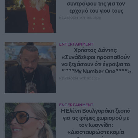
συντρόφου της για τον 
ερχομό του γιου τους
NEWSROOM
ΑΥΓ 08, 2026
ENTERTAINMENT
Χρήστος Δάντης: 
«Συνάδελφοι προσπαθούν 
να ξεχάσουν ότι έγραψα το 
""""My Number One""""»
NEWSROOM
ΑΥΓ 07, 2026
ENTERTAINMENT
Η Ελένη Βουλγαράκη ξεσπά 
για τις φήμες χωρισμού με 
τον Ιωαννίδη: 
«Διασταυρώστε καμία 