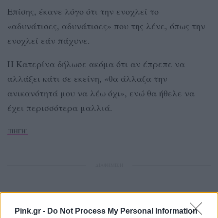
Επίσης, έκανε λόγο ότι την ενοχλεί το
«αδυνάτισες, αδυνάτισες» που της λένε, όπως την
ενοχλεί εάν πάχυνε.
Η Κατερίνα δήλωσε ακόμα ότι αν έπρεπε να
αλλάξει κάτι σε εκείνη, «θα άλλαζα την
ανικανότητά μου να λέω όχι», ενώ θα ήθελε να
έχει περισσότερα μαλλιά.
[ΠΗΓΗ]
ΔΙΑΦΗΜΙΣΗ
Pink.gr -
Do Not Process My Personal Information