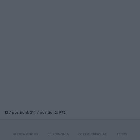
12 / position1: 214 / position2: 972
© 2026 PINK.GR
ΕΠΙΚΟΙΝΩΝΙΑ
ΘΕΣΕΙΣ ΕΡΓΑΣΙΑΣ
TERMS