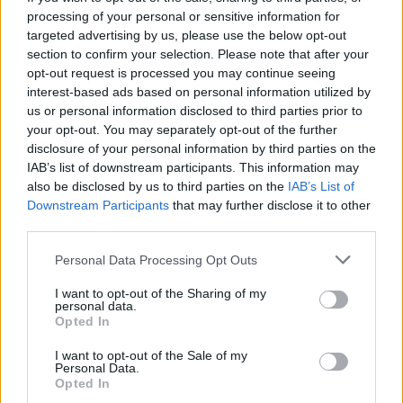
ΖΥΓΟΣ
processing of your personal or sensitive information for
targeted advertising by us, please use the below opt-out
Αυτή μπορεί να είναι μια
section to confirm your selection. Please note that after your
σημαντική περίοδος προόδου για
opt-out request is processed you may continue seeing
interest-based ads based on personal information utilized by
εσάς, καθώς αφήνετε το παλιό σας
us or personal information disclosed to third parties prior to
όραμα και αγκαλιάζετε ένα
your opt-out. You may separately opt-out of the further
disclosure of your personal information by third parties on the
καινούργιο!
IAB’s list of downstream participants. This information may
also be disclosed by us to third parties on the
IAB’s List of
Downstream Participants
that may further disclose it to other
ΣΚΟΡΠΙΟΣ
third parties.
Πρέπει να αποδεχτείτε και να
Personal Data Processing Opt Outs
αναγνωρίσετε τα λάθη σας, για
I want to opt-out of the Sharing of my
personal data.
να ζήσετε την καλύτερη δυνατή
Opted In
ζωή.
I want to opt-out of the Sale of my
Personal Data.
Opted In