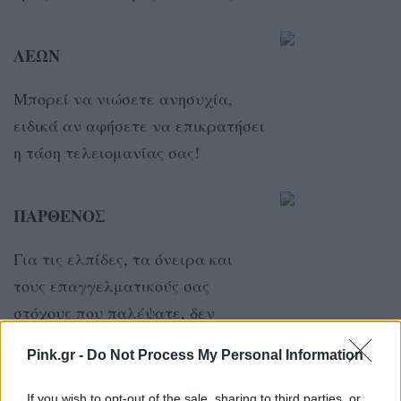
ΛΕΩΝ
Μπορεί να νιώσετε ανησυχία,
ειδικά αν αφήσετε να επικρατήσει
η τάση τελειομανίας σας!
ΠΑΡΘΕΝΟΣ
Για τις ελπίδες, τα όνειρα και
τους επαγγελματικούς σας
στόχους που παλέψατε, δεν
πρέπει να εγκαταλείψετε!
Pink.gr -
Do Not Process My Personal Information
If you wish to opt-out of the sale, sharing to third parties, or