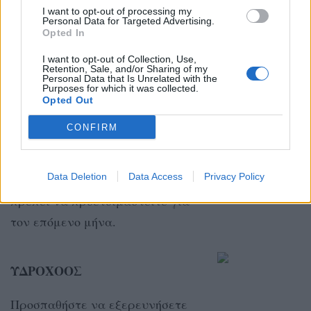
ΤΟΞΟΤΗΣ
I want to opt-out of processing my
Personal Data for Targeted Advertising.
Το τέλος του μήνα μπορεί να
Opted In
είναι ομαλό, αρκεί να προσέξετε
I want to opt-out of Collection, Use,
Retention, Sale, and/or Sharing of my
τον τραπεζικό σας λογαριασμό!
Personal Data that Is Unrelated with the
Purposes for which it was collected.
Opted Out
ΑΙΓΟΚΕΡΩΣ
CONFIRM
Δεν πρέπει να παρασυρθείτε και
Data Deletion
Data Access
Privacy Policy
ξοδέψετε υπερβολικά… Θα
πρέπει να προετοιμαστείτε για
τον επόμενο μήνα.
ΥΔΡΟΧΟΟΣ
Προσπαθήστε να εξερευνήσετε