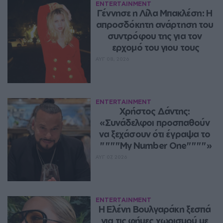
ENTERTAINMENT
Γέννησε η Λίλα Μπακλέση: Η 
απροσδόκητη ανάρτηση του 
συντρόφου της για τον 
ερχομό του γιου τους
ΑΥΓ 08, 2026
ENTERTAINMENT
Χρήστος Δάντης: 
«Συνάδελφοι προσπαθούν 
να ξεχάσουν ότι έγραψα το 
""""My Number One""""»
ΑΥΓ 07, 2026
ENTERTAINMENT
Η Ελένη Βουλγαράκη ξεσπά 
για τις φήμες χωρισμού με 