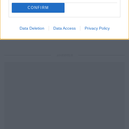
μάθετε πρώτοι
τα πιο hot νέα
.
CONFIRM
Ακολουθήστε το Pink.gr και στο
Instagram
Data Deletion
Data Access
Privacy Policy
ΔΙΑΦΗΜΙΣΗ