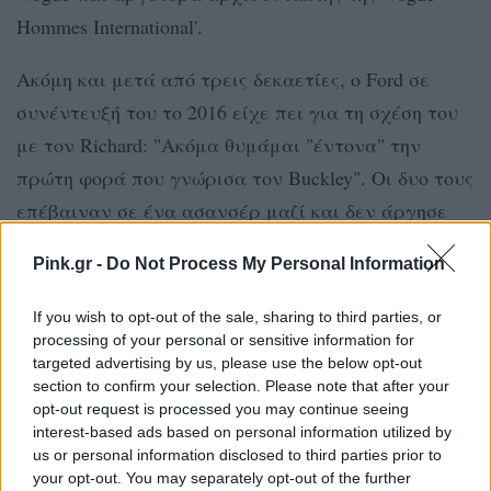
Hommes International'.
Ακόμη και μετά από τρεις δεκαετίες, ο Ford σε
συνέντευξή του το 2016 είχε πει για τη σχέση του
με τον Richard: "Ακόμα θυμάμαι "έντονα" την
πρώτη φορά που γνώρισα τον Buckley". Οι δυο τους
επέβαιναν σε ένα ασανσέρ μαζί και δεν άργησε
να γίνει ξεκάθαρη η σύνδεσή τους. Ο Ford είπε ότι
Pink.gr -
Do Not Process My Personal Information
ήξερε ότι θα περάσει το υπόλοιπο της ζωής του με
τον Buckley.
If you wish to opt-out of the sale, sharing to third parties, or
processing of your personal or sensitive information for
[ΠΗΓΗ]
targeted advertising by us, please use the below opt-out
section to confirm your selection. Please note that after your
opt-out request is processed you may continue seeing
interest-based ads based on personal information utilized by
ΔΙΑΦΗΜΙΣΗ
us or personal information disclosed to third parties prior to
your opt-out. You may separately opt-out of the further